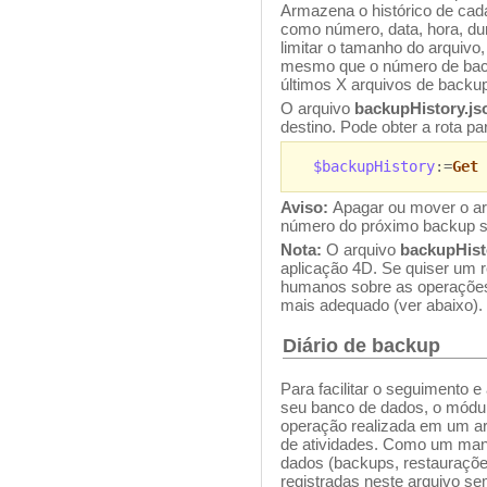
Armazena o histórico de cada
como número, data, hora, du
limitar o tamanho do arquivo
mesmo que o número de back
últimos X arquivos de backup
O arquivo
backupHistory.js
destino. Pode obter a rota p
$backupHistory
:=
Get 
Aviso:
Apagar ou mover o ar
número do próximo backup s
Nota:
O arquivo
backupHist
aplicação 4D. Se quiser um re
humanos sobre as operaçõe
mais adequado (ver abaixo).
Diário de backup
Para facilitar o seguimento 
seu banco de dados, o módu
operação realizada em um arq
de atividades. Como um man
dados (backups, restaurações
registradas neste arquivo s