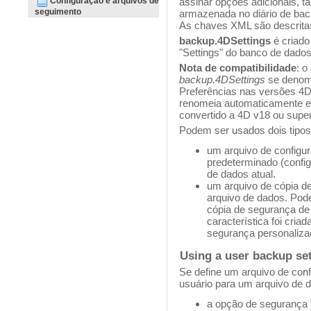
Configuração e arquivos de
assinar opções adicionais, t
seguimento
armazenada no diário de bac
As chaves XML são descrit
backup.4DSettings
é criado
"Settings" do banco de dados
Nota de compatibilidade
: o
backup.4DSettings
se deno
Preferências nas versões 4D
renomeia automaticamente e
convertido a 4D v18 ou super
Podem ser usados dois tipos
um arquivo de configu
predeterminado (config
de dados atual.
um arquivo de cópia d
arquivo de dados. Pode
cópia de segurança de
característica foi cria
segurança personalizad
Using a user backup set
Se define um arquivo de con
usuário para um arquivo de 
a opção de segurança 