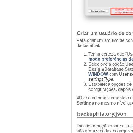
Criar um usuário de co
Para criar um arquivo de con
dados atual:
Tenha certeza que "Use
modo preferências de
Selecione a opção
User
Design/Database Sett
WINDOW
com
User se
settingsType
.
Estabeleça opções de 
configurações, depois 
4D cria automaticamente o a
Settings
no mesmo nível que
backupHistory.json
Toda informação sobre as úl
são armazenadas no arquiv