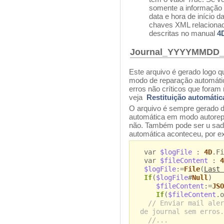
somente a informação p
data e hora de início 
chaves XML relaciona
descritas no manual
4
Journal_YYYYMMDD_
Este arquivo é gerado logo 
modo de reparação automática
erros não críticos que foram
veja
Restituição automátic
O arquivo é sempre gerado d
automática em modo autorep
não. Também pode ser u sado
automática aconteceu, por e
var
$logFile
:
4D
.Fi
var
$fileContent
:
4
$logFile
:=
File
(
Last 
If
(
$logFile
#
Null
)
$fileContent
:=
JSO
If
(
$fileContent
.o
// Enviar mail aler
de journal sem erros.
//...