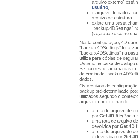
arquivo externo" está
usuário
)
o arquivo de dados nã
arquivo de estrutura
existe uma pasta ch
"backup.4DSettings" n
(veja abaixo como criar
Nesta configuração, 4D carre
"backup.4DSettings" localiza
"backup.4DSettings" na past
utiliza para cópias de segu
Usuário na caixa de diálogo 
Se não respeitar uma das con
determinado "backup.4DSett
dados.
Os arquivos de configuração
backup pré-determinado pos
utilizados segundo o context
arquivo com o comando:
a rota de arquivo de c
por
Get 4D file
(
Backup 
uma rota de arquivo de
devolvida por
Get 4D f
a rota de arquivo de c
é devolvida por
Get 4D 