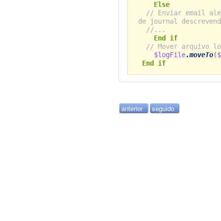
Else
// Enviar email ale
de journal descrevend
//...
End if
// Mover arquivo lo
$logFile
.moveTo
(
$
End if
anterior
seguido