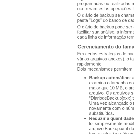
programadas ou realizadas m
ocorreram estas operações t
O diário de backup se chama 
pasta "Logs" do banco de da
O diário de backup pode ser 
facilitar sua análise, a info
cada linha de informação te
Gerenciamento do tama
Em certas estratégias de ba
vários arquivos anexos), o 
rapidamente.
Dois mecanismos permitem c
Backup automático
: 
examina o tamanho do a
maior que 10 MB, o arq
arquivo. Os arquivos
“DiariodeBackup[xxx].t
Uma vez alcançado o 
novamente com o númer
substituídos.
Reduzir a quantidad
lo, simplesmente modi
arquivo Backup.xml do
tem o valor
True
. Se v