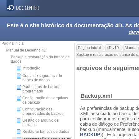
Este é o site histórico da documentação 4D. As
dev
Página Inicial
Página Inicial
4D v19
Manual 
Manual de Desenho 4D
Backup e restauração do banco de 
Backup e restauração do banco de
dados
arquivos de seguim
Introdução
Cópia de segurança do
banco de dados
Parâmetros de backup
programado
Backup.xml
Configuração dos arquivos
de backup
As preferências de backup d
Configuração das
XML associado ao banco de d
propriedades de backup
para configurar as opções d
Gestão do arquivo de
caixa de diálogo de Preferên
histórico
backup (manualmente, auto
Restaurar bancos de dados
BACKUP
)) . Este arquivo t