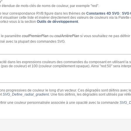
r"
 étendue de mots-clés de noms de couleur, par exemple "red".
que leur correspondance RVB figure dans les thèmes de
Constantes 4D SVG
:
SVG 
visualiser cette liste et insérer directement des valeurs de couleurs via la Palet
portez-vous à la section
Outils de développement
.
s le paramètre
coulPremierPlan
ou
coulArrièrePlan
si vous souhaitez ne pas définir
tilisé avec la plupart des commandes SVG.
'opacité dans les expressions couleurs des commandes du composant en utilisant la 
 (pas de couleur) et 100 (couleur complètement opaque). Ainsi "red:50" sera inte
ions progressives de couleur le long d'un vecteur. Ces dégradés sont définis avec
et
SVG_Define_radial_gradient
. Une fois définis, les dégradés sont utilisés par réf
éfinir une couleur personnalisée associée à une opacité avec la commande
SVG_De