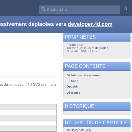
ressivement déplacées vers
developer.4d.com
PROPRIÉTÉS
Produit : 4D
Thème : Couleurs et dégradés
Nom intl. : SVG Colors
PAGE CONTENTS
Définitions de couleurs
None
ndes du composant 4D SVG prennent
Opacité
Dégradés
HISTORIQUE
UTILISATION DE L'ARTICLE
4D SVG
( 4D v19)