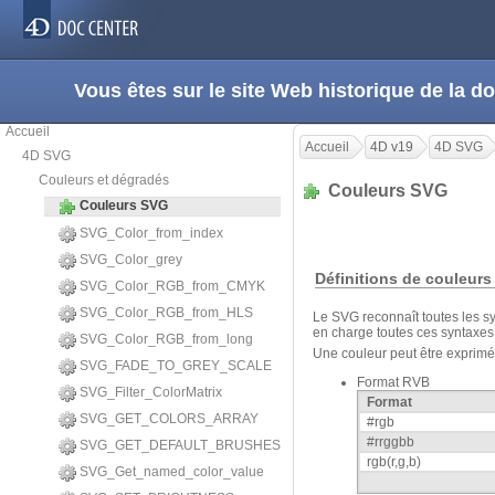
Vous êtes sur le site Web historique de la
Accueil
Accueil
4D v19
4D SVG
4D SVG
Couleurs et dégradés
Couleurs SVG
Couleurs SVG
SVG_Color_from_index
SVG_Color_grey
Définitions de couleurs
SVG_Color_RGB_from_CMYK
SVG_Color_RGB_from_HLS
Le SVG reconnaît toutes les 
en charge toutes ces syntaxes
SVG_Color_RGB_from_long
Une couleur peut être exprimé
SVG_FADE_TO_GREY_SCALE
Format RVB
SVG_Filter_ColorMatrix
Format
SVG_GET_COLORS_ARRAY
#rgb
#rrggbb
SVG_GET_DEFAULT_BRUSHES
rgb(r,g,b)
SVG_Get_named_color_value