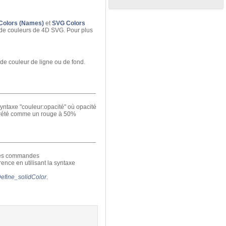
Colors (Names)
et
SVG Colors
te de couleurs de 4D SVG. Pour plus
 de couleur de ligne ou de fond.
syntaxe "couleur:opacité" où opacité
rprété comme un rouge à 50%
 les commandes
érence en utilisant la syntaxe
fine_solidColor
.