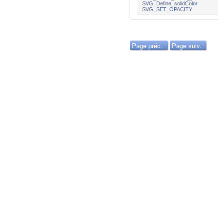
SVG_Define_solidColor
SVG_SET_OPACITY
Page préc.
Page suiv.