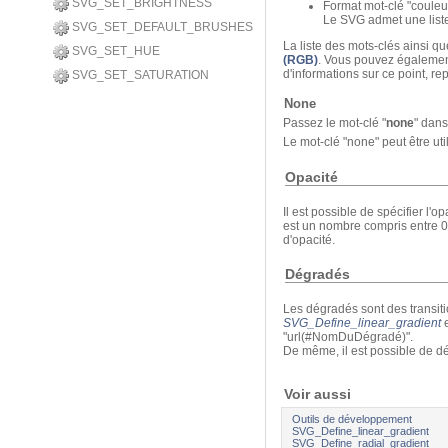
SVG_SET_BRIGHTNESS
Format mot-clé "couleu
Le SVG admet une liste
SVG_SET_DEFAULT_BRUSHES
La liste des mots-clés ainsi 
SVG_SET_HUE
(RGB)
. Vous pouvez également 
d'informations sur ce point, re
SVG_SET_SATURATION
None
Passez le mot-clé "
none
" dan
Le mot-clé "none" peut être u
Opacité
Il est possible de spécifier l
est un nombre compris entre 0
d'opacité.
Dégradés
Les dégradés sont des transit
SVG_Define_linear_gradient
"url(#NomDuDégradé)".
De même, il est possible de d
Voir aussi
Outils de développement
SVG_Define_linear_gradient
SVG_Define_radial_gradient