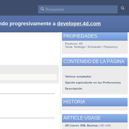
dando progresivamente a
developer.4d.com
PROPIEDADES
Producto: 4D
Tema: Settings / Scheduler / Frequency
CONTENIDO DE LA PÁGINA
Valores aceptados
Opción equivalente en las Preferencias
Descripción
HISTORIA
ARTICLE USAGE
4D Llaves XML Backup
( 4D v19)