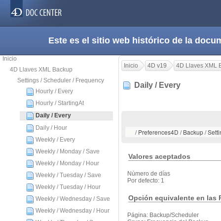
Este es el sitio web histórico de la do
Inicio
Inicio
4D v19
4D Llaves XML 
4D Llaves XML Backup
Settings / Scheduler / Frequency
Daily / Every
Hourly / Every
Hourly / StartingAt
Daily / Every
Daily / Hour
/ Preferences4D / Backup / Setti
Weekly / Every
Weekly / Monday / Save
Valores aceptados
Weekly / Monday / Hour
Número de días
Weekly / Tuesday / Save
Por defecto: 1
Weekly / Tuesday / Hour
Opción equivalente en las 
Weekly / Wednesday / Save
Weekly / Wednesday / Hour
Página: Backup/Scheduler