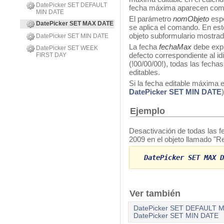
DatePicker SET DEFAULT
fecha máxima aparecen como 
MIN DATE
El parámetro
nomObjeto
espe
DatePicker SET MAX DATE
se aplica el comando. En es
objeto subformulario mostrado
DatePicker SET MIN DATE
La fecha
fechaMax
debe expr
DatePicker SET WEEK
defecto correspondiente al i
FIRST DAY
(!00/00/00!), todas las fecha
editables.
Si la fecha editable máxima e
DatePicker SET MIN DATE
Ejemplo
Desactivación de todas las 
2009 en el objeto llamado "R
DatePicker SET MAX D
Ver también
DatePicker SET DEFAULT 
DatePicker SET MIN DATE