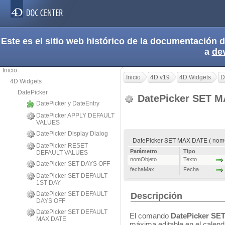
Este es el sitio web histórico de la documentación
a
de
Inicio
Inicio
4D v19
4D Widgets
D
4D Widgets
DatePicker
DatePicker SET 
DatePicker y DateEntry
DatePicker APPLY DEFAULT
VALUES
DatePicker Display Dialog
DatePicker SET MAX DATE ( nomO
DatePicker RESET
Parámetro
Tipo
DEFAULT VALUES
nomObjeto
Texto
DatePicker SET DAYS OFF
fechaMax
Fecha
DatePicker SET DEFAULT
1ST DAY
DatePicker SET DEFAULT
Descripción
DAYS OFF
DatePicker SET DEFAULT
El comando
DatePicker SE
MAX DATE
máxima editable en el calend