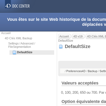
Vous êtes sur le site Web historique de la doc
déplacées 
Accueil
Accueil
4D v19
4D Clés XML 
4D Clés XML Backup
DefaultSize
Settings / Advanced /
DefaultSize
FileSegmentation
DefaultSize
/ Preferences4D / Backup / Sett
Valeurs acceptées
0, 100, 200, 650 ou 700. Par d
Option équivalente da