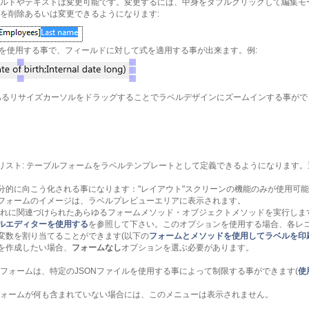
ルドやテキストは変更可能です。変更するには、中身をダブルクリックして編集モ
を削除あるいは変更できるようになります:
を使用する事で、フィールドに対して式を適用する事が出来ます。例:
にあるリサイズカーソルをドラッグすることでラベルデザインにズームインする事がで
リスト: テーブルフォームをラベルテンプレートとして定義できるようになります
分的に向こう化される事になります："レイアウト"スクリーンの機能のみが使用可
フォームのイメージは、ラベルプレビューエリアに表示されます。
それに関連づけられたあらゆるフォームメソッド・オブジェクトメソッドを実行しま
ルエディターを使用する
を参照して下さい。このオプションを使用する場合、各レ
変数を割り当てることができます(以下の
フォームとメソッドを使用してラベルを印刷
を作成したい場合、
フォームなし
オプションを選ぶ必要があります。
フォームは、特定のJSONファイルを使用する事によって制限する事ができます(
使
ォームが何も含まれていない場合には、このメニューは表示されません。