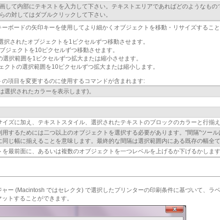
画して内部にテキストを入力して下さい。テキストエリアであればどのようなもの
らの対してはダブルクリックして下さい。
キーボードの矢印キーを使用してより細かくオブジェクトを移動・リサイズすること
選択されたオブジェクトを1ピクセルずつ移動させます。
オブジェクトを10ピクセルずつ移動させます。
トの選択範囲を1ピクセルずつ拡大または縮小させます。
ジェクトの選択範囲を10ピクセルずつ拡大または縮小します。
トの項目を変更するのに使用するコマンドが含まれます:
は選択されたカラーを表示します)。
サイズに加え、テキストスタイル、選択されたテキストのブロックのカラーと行揃
利用するためには二つ以上のオブジェクトを選択する必要があります。"間隔"ツー
に同じ幅に揃えることを意味します。最終的な間隔は選択範囲内にある既存の幅全
トを最前面に、あるいは複数のオブジェクトを一つレベルを上げるか下げるかしま
ー (Macintosh ではセレクタ) で選択したプリンターの印刷条件に基づいて、
マットすることができます。