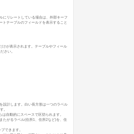
ブルにリレートしている場合は、外部キーフ
と、リレートテーブルのフィールドを表示すること
だけが表示されます。テーブルやフィール
ください。
ルを設計します。白い長方形は一つのラベル
ます。
らは自動的にスペースで区切られます。
たがるラベル(住所1、住所2など)を、住
ロップできます。