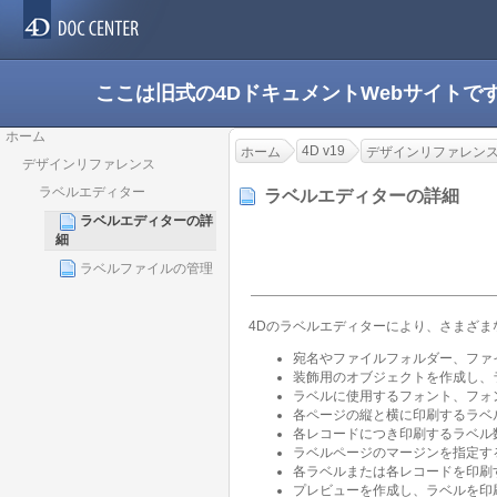
ここは旧式の4DドキュメントWebサイト
ホーム
4D v19
ホーム
デザインリファレン
デザインリファレンス
ラベルエディター
ラベルエディターの詳細
ラベルエディターの詳
細
ラベルファイルの管理
4Dのラベルエディターにより、さまざま
宛名やファイルフォルダー、ファ
装飾用のオブジェクトを作成し、
ラベルに使用するフォント、フォ
各ページの縦と横に印刷するラベ
各レコードにつき印刷するラベル
ラベルページのマージンを指定す
各ラベルまたは各レコードを印刷
プレビューを作成し、ラベルを印