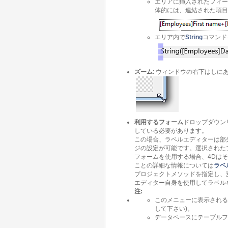
エリアに挿入されたフィー
体的には、連結された項目
エリア内で
String
コマンド
ズーム
: ウィンドウの右下はし
利用するフォーム
ドロップダウン
している必要があります。
この場合、ラベルエディターは部
ジの設定が可能です。選択された
フォームを使用する場合、4Dは
ことの詳細な情報については
ラベ
プロジェクトメソッドを指定し、
エディター自身を使用してラベル
注:
このメニューに表示される
して下さい)。
データベースにテーブルフ