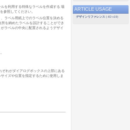
ルを利用する特殊なラベルを作成する 場
ARTICLE USAGE
を参照してください。
デザインリファレンス
( 4D v19)
り、ラベル用紙上でのラベル位置を決める
住所を納めたラベルを設計することができ
トがラベルの中央に配置されるようデザイ
す。
れぞれがダイアログボックスの上部にある
ルサイズや位置を指定するために使用しま