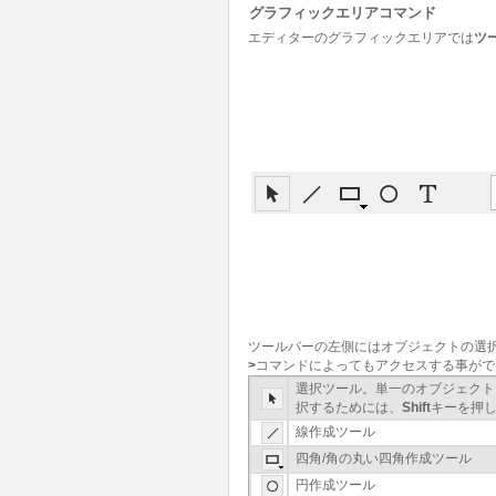
グラフィックエリアコマンド
エディターのグラフィックエリアでは
ツ
ツールバーの左側にはオブジェクトの選
>
コマンドによってもアクセスする事がで
選択ツール。単一のオブジェクト
択するためには、
Shift
キーを押
線作成ツール
四角/角の丸い四角作成ツール
円作成ツール