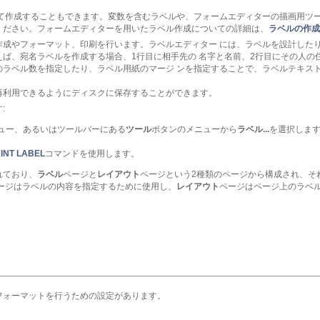
て作成することもできます。変数を含むラベルや、フォームエディターの描画用ツー
ください。フォームエディターを用いたラベル作成についての詳細は、
ラベルの作成
作成やフォーマット、印刷を行います。ラベルエディター には、ラベルを設計した
ば、宛名ラベルを作成する場合、1行目に相手先の 名字と名前、2行目にその人の
のラベル数を指定したり、ラベル用紙のマージ ンを指定することで、ラベルテキス
再利用できるようにディスクに保存することができます。
:
ュー、あるいはツールバーにある
ツール
ボタンのメニューから
ラベル...
を選択しま
INT LABEL
コマンドを使用します。
れており、
ラベル
ページと
レイアウト
ページという2種類のページから構成され、そ
ージはラベルの内容を指定するために使用し、
レイアウト
ページはページ上のラベ
フォーマットを行うための設定があります。