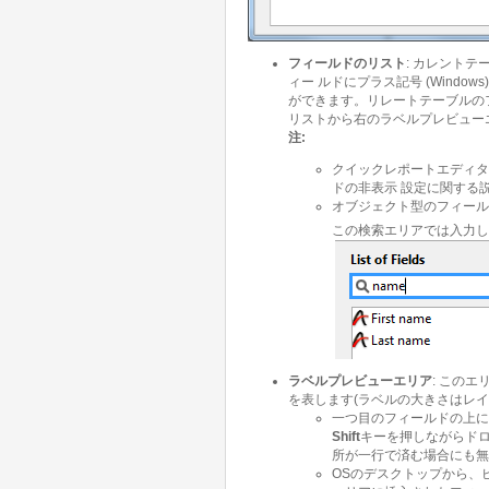
フィールドのリスト
: カレント
ィー ルドにプラス記号 (Windo
ができます。リレートテーブルのフ
リストから右のラベルプレビュー
注
:
クイックレポートエディタ
ドの非表示 設定に関する
オブジェクト型のフィール
この検索エリアでは入力し
ラベルプレビューエリア
: この
を表します(ラベルの大きさはレ
一つ目のフィールドの上に
Shift
キーを押しながらドロ
所が一行で済む場合にも無
OSのデスクトップから、ピ