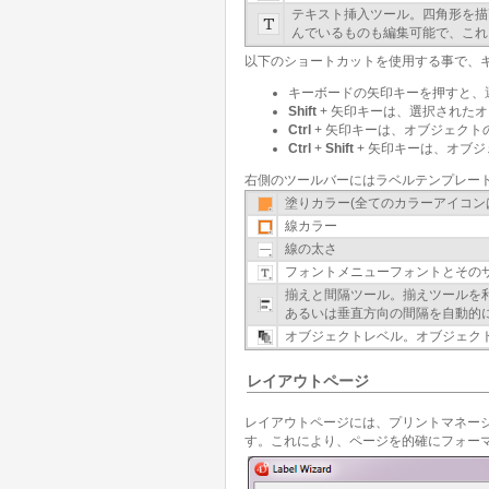
テキスト挿入ツール。四角形を描
んでいるものも編集可能で、これ
以下のショートカットを使用する事で、
キーボードの矢印キーを押すと、
Shift
+ 矢印キーは、選択された
Ctrl
+ 矢印キーは、オブジェク
Ctrl
+
Shift
+ 矢印キーは、オブ
右側のツールバーにはラベルテンプレー
塗りカラー(全てのカラーアイコン
線カラー
線の太さ
フォントメニューフォントとその
揃えと間隔ツール。揃えツールを
あるいは垂直方向の間隔を自動的
オブジェクトレベル。オブジェク
レイアウトページ
レイアウトページには、プリントマネージャ
す。これにより、ページを的確にフォー