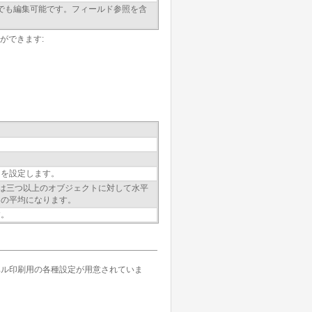
でも編集可能です。フィールド参照を含
ができます:
えを設定します。
ルは三つ以上のオブジェクトに対して水平
ての平均になります。
す。
ラベル印刷用の各種設定が用意されていま