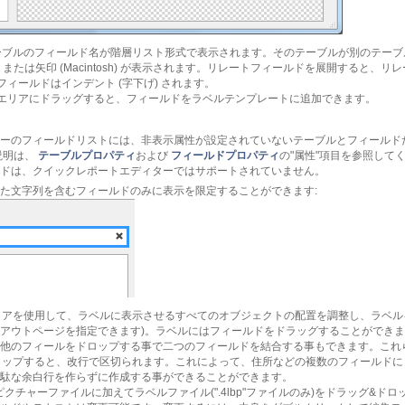
テーブルのフィールド名が階層リスト形式で表示されます。そのテーブルが別のテー
ws) または矢印 (Macintosh) が表示されます。リレートフィールドを展開する
ィールドはインデント (字下げ) されます。
エリアにドラッグすると、フィールドをラベルテンプレートに追加できます。
ーのフィールドリストには、非表示属性が設定されていないテーブルとフィールド
説明は、
テーブルプロパティ
および
フィールドプロパティ
の"属性"項目を参照して
ドは、クイックレポートエディターではサポートされていません。
た文字列を含むフィールドのみに表示を限定することができます:
エリアを使用して、ラベルに表示させるすべてのオブジェクトの配置を調整し、ラベ
イアウトページを指定できます)。ラベルにはフィールドをドラッグすることができ
他のフィールをドロップする事で二つのフィールドを結合する事もできます。これ
ップすると、改行で区切られます。これによって、住所などの複数のフィールドにま
駄な余白行を作らずに作成する事ができることができます。
クチャーファイルに加えてラベルファイル(".4lbp"ファイルのみ)をドラッグ&ド