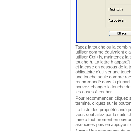
Tapez la touche ou la combi
utiliser comme équivalent cla
utiliser
Ctrl+h
, maintenez la
touche
h
. La lettre h apparaî
et la case en dessous de la 
obligatoire d’utiliser une tou
une touche seule comme racco
recommandé dans la plupart 
pouvez changer la touche de 
les cases à cocher.
Pour recommencer, cliquez s
terminé, cliquez sur le bouto
La Liste des propriétés indique
vous souhaitez par la suite c
faire à tout moment en ouvran
associées puis en appuyant s
Note :
Une commande de menu