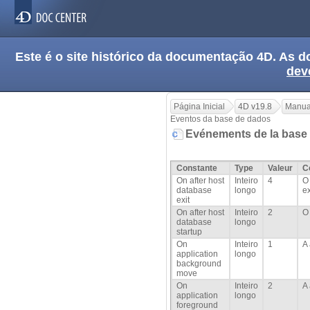
Este é o site histórico da documentação 4D. As
dev
Página Inicial
4D v19.8
Manua
Eventos da base de dados
Evénements de la base
Constante
Type
Valeur
C
On after host
Inteiro
4
database
longo
e
exit
On after host
Inteiro
2
O
database
longo
startup
On
Inteiro
1
A
application
longo
background
move
On
Inteiro
2
A
application
longo
foreground