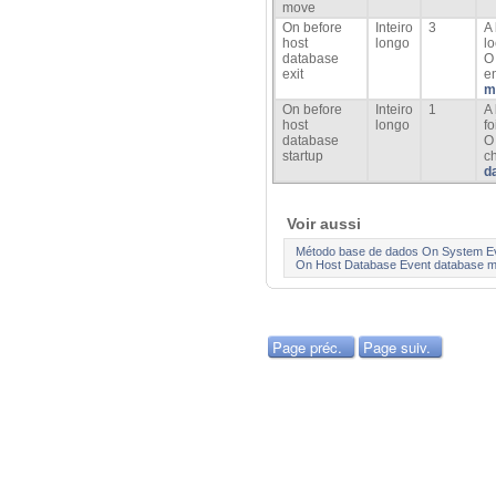
move
On before
Inteiro
3
A
host
longo
l
database
exit
e
m
On before
Inteiro
1
A 
host
longo
f
database
O
startup
c
d
Voir aussi
Método base de dados On System E
On Host Database Event database 
Page préc.
Page suiv.