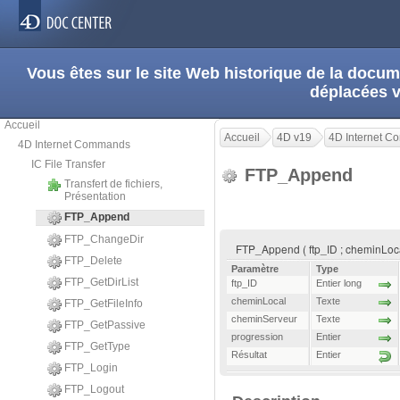
Vous êtes sur le site Web historique de la doc
déplacées 
Accueil
Accueil
4D v19
4D Internet 
4D Internet Commands
IC File Transfer
FTP_Append
Transfert de fichiers,
Présentation
FTP_Append
FTP_ChangeDir
FTP_Append ( ftp_ID ; cheminLoca
FTP_Delete
Paramètre
Type
FTP_GetDirList
ftp_ID
Entier long
cheminLocal
Texte
FTP_GetFileInfo
cheminServeur
Texte
FTP_GetPassive
progression
Entier
FTP_GetType
Résultat
Entier
FTP_Login
FTP_Logout