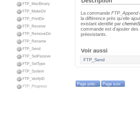
Description
FTP_MacBinary
FTP_MakeDir
La commande
FTP_Append
la différence près qu'elle ajo
FTP_PrintDir
existant identifié par
cheminS
FTP_Receive
commande est d'ajouter des do
FTP_RemoveDir
préexistants.
FTP_Rename
FTP_Send
Voir aussi
FTP_SetPassive
FTP_Send
FTP_SetType
FTP_System
FTP_VerifyID
Page préc.
Page suiv.
FTP_Progress