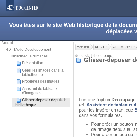
Vous êtes sur le site Web historique de la doc
déplacées 
Accueil
Accueil
4D v19
4D - Mode Dé
4D - Mode Développement
depuis la bibliothèque
Bibliothèque d'images
Glisser-déposer d
Présentation
Gérer les images dans la
bibliothèque
Propriétés des images
Assistant de tableaux
d’imagettes
Lorsque l'option
Découpage 
Glisser-déposer depuis la
(cf.
Assistant de tableaux d
bibliothèque
pour les insérer en tant que
B
dans vos formulaires.
Pour créer un bouton i
de l’image depuis la lis
Pour créer un pop up m