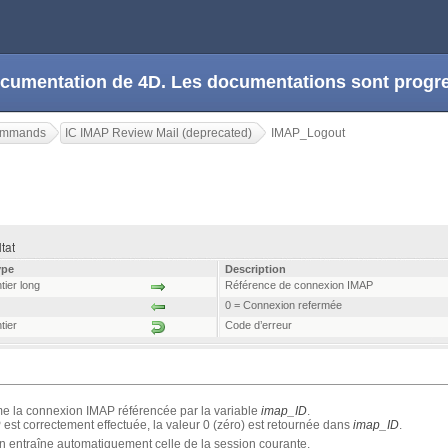
 documentation de 4D. Les documentations sont prog
Commands
IC IMAP Review Mail (deprecated)
IMAP_Logout
ltat
ype
Description
tier long
Référence de connexion IMAP
0 = Connexion refermée
tier
Code d’erreur
e la connexion IMAP référencée par la variable
imap_ID
.
est correctement effectuée, la valeur 0 (zéro) est retournée dans
imap_ID
.
n entraîne automatiquement celle de la session courante.