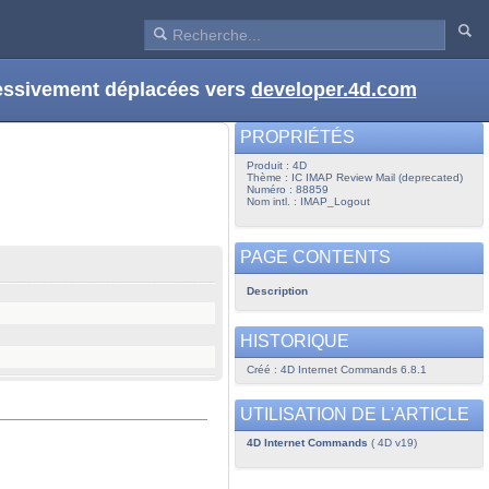
ressivement déplacées vers
developer.4d.com
PROPRIÉTÉS
Produit : 4D
Thème : IC IMAP Review Mail (deprecated)
Numéro : 88859
Nom intl. : IMAP_Logout
PAGE CONTENTS
Description
HISTORIQUE
Créé : 4D Internet Commands 6.8.1
UTILISATION DE L'ARTICLE
4D Internet Commands
( 4D v19)