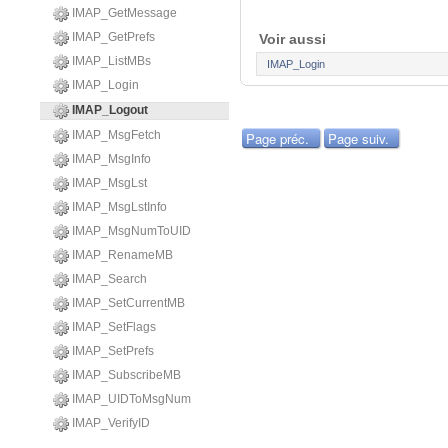
IMAP_GetMessage
IMAP_GetPrefs
Voir aussi
IMAP_ListMBs
IMAP_Login
IMAP_Login
IMAP_Logout
IMAP_MsgFetch
Page préc.
Page suiv.
IMAP_MsgInfo
IMAP_MsgLst
IMAP_MsgLstInfo
IMAP_MsgNumToUID
IMAP_RenameMB
IMAP_Search
IMAP_SetCurrentMB
IMAP_SetFlags
IMAP_SetPrefs
IMAP_SubscribeMB
IMAP_UIDToMsgNum
IMAP_VerifyID