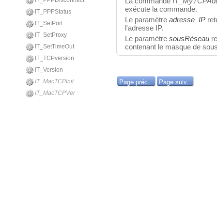
IT_PPPDisconnect
La commande
IT_MyTCPAd
exécute la commande.
IT_PPPStatus
Le paramètre
adresse_IP
ret
IT_SetPort
l'adresse IP.
IT_SetProxy
Le paramètre
sousRéseau
re
contenant le masque de sous-
IT_SetTimeOut
IT_TCPversion
IT_Version
Page préc.
Page suiv.
IT_MacTCPInit
IT_MacTCPVer