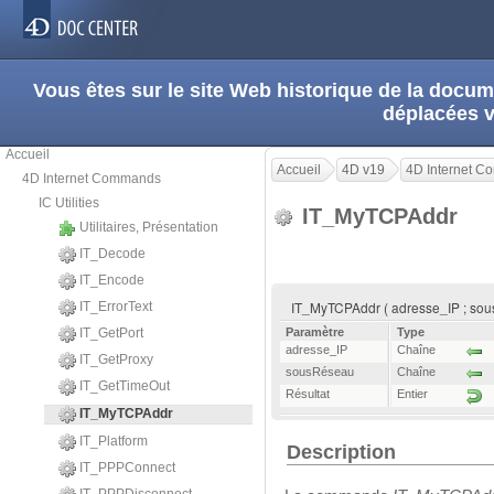
Vous êtes sur le site Web historique de la doc
déplacées 
Accueil
Accueil
4D v19
4D Internet 
4D Internet Commands
IC Utilities
IT_MyTCPAddr
Utilitaires, Présentation
IT_Decode
IT_Encode
IT_MyTCPAddr ( adresse_IP ; sou
IT_ErrorText
IT_GetPort
Paramètre
Type
adresse_IP
Chaîne
IT_GetProxy
sousRéseau
Chaîne
IT_GetTimeOut
Résultat
Entier
IT_MyTCPAddr
IT_Platform
Description
IT_PPPConnect