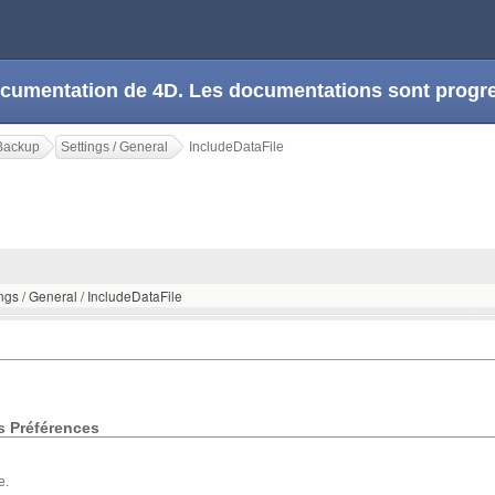
 documentation de 4D. Les documentations sont prog
Backup
Settings / General
IncludeDataFile
ngs / General / IncludeDataFile
s Préférences
e.