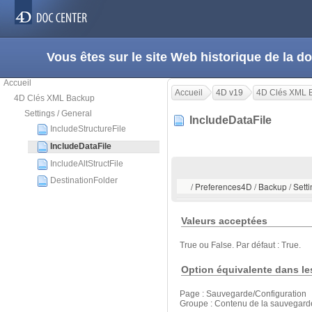
Vous êtes sur le site Web historique de la
Accueil
Accueil
4D v19
4D Clés XML 
4D Clés XML Backup
Settings / General
IncludeDataFile
IncludeStructureFile
IncludeDataFile
IncludeAltStructFile
DestinationFolder
/ Preferences4D / Backup / Setti
Valeurs acceptées
True ou False. Par défaut : True.
Option équivalente dans le
Page : Sauvegarde/Configuration
Groupe : Contenu de la sauvegard