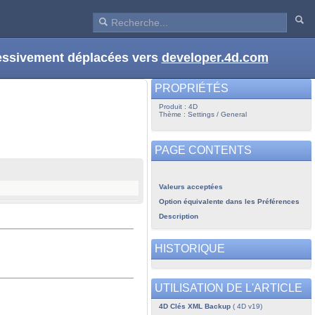
ressivement déplacées vers
developer.4d.com
PROPRIÉTÉS
Produit : 4D
Thème : Settings / General
PAGE CONTENTS
Valeurs acceptées
Option équivalente dans les Préférences
Description
HISTORIQUE
UTILISATION DE L'ARTICLE
4D Clés XML Backup
( 4D v19)