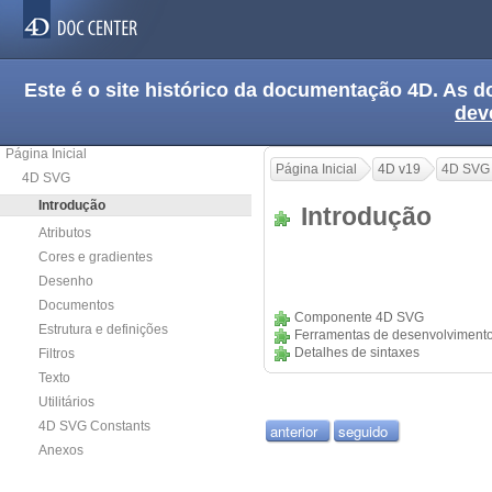
Este é o site histórico da documentação 4D. As
dev
Página Inicial
Página Inicial
4D v19
4D SVG
4D SVG
Introdução
Introdução
Atributos
Cores e gradientes
Desenho
Documentos
Componente 4D SVG
Estrutura e definições
Ferramentas de desenvolviment
Detalhes de sintaxes
Filtros
Texto
Utilitários
4D SVG Constants
anterior
seguido
Anexos