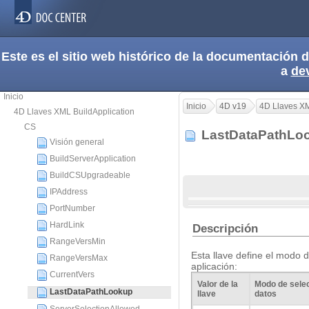
Este es el sitio web histórico de la documentación
a
de
Inicio
Inicio
4D v19
4D Llaves XM
4D Llaves XML BuildApplication
CS
LastDataPathL
Visión general
BuildServerApplication
BuildCSUpgradeable
IPAddress
PortNumber
HardLink
Descripción
RangeVersMin
Esta llave define el modo d
RangeVersMax
aplicación:
CurrentVers
Valor de la
Modo de selec
LastDataPathLookup
llave
datos