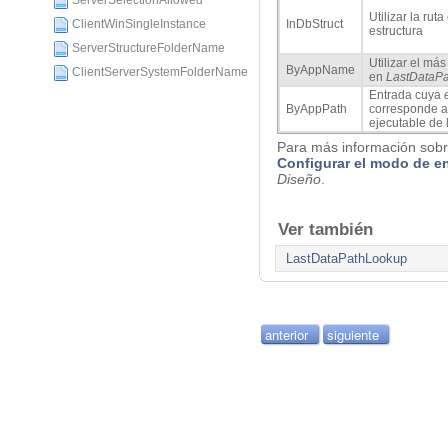
ServerSelectionAllowed
Utilizar la rut
ClientWinSingleInstance
InDbStruct
estructura
ServerStructureFolderName
Utilizar el má
ByAppName
ClientServerSystemFolderName
en
LastDataPa
Entrada cuya
ByAppPath
corresponde a 
ejecutable de 
Para más información sobre
Configurar el modo de en
Diseño
.
Ver también
LastDataPathLookup
anterior
siguiente