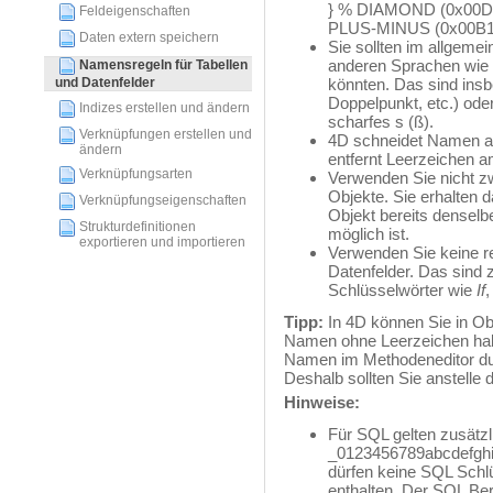
} % DIAMOND (0x00D7
Feldeigenschaften
PLUS-MINUS (0x00B1
Daten extern speichern
Sie sollten im allgeme
anderen Sprachen wie 
Namensregeln für Tabellen
und Datenfelder
könnten. Das sind in
Doppelpunkt, etc.) oder
Indizes erstellen und ändern
scharfes s (ß).
Verknüpfungen erstellen und
4D schneidet Namen ab,
ändern
entfernt Leerzeichen 
Verknüpfungsarten
Verwenden Sie nicht z
Objekte. Sie erhalten 
Verknüpfungseigenschaften
Objekt bereits denselb
Strukturdefinitionen
möglich ist.
exportieren und importieren
Verwenden Sie keine r
Datenfelder. Das sind
Schlüsselwörter wie
If
Tipp:
In 4D können Sie in O
Namen ohne Leerzeichen habe
Namen im Methodeneditor du
Deshalb sollten Sie anstelle
Hinweise:
Für SQL gelten zusätz
_0123456789abcdefghi
dürfen keine SQL Schl
enthalten. Der SQL Bere