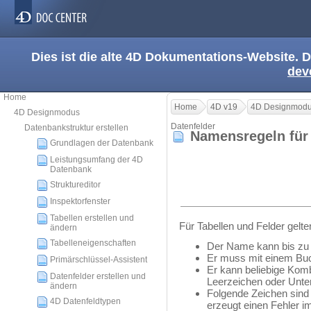
Dies ist die alte 4D Dokumentations-Website. D
dev
Home
Home
4D v19
4D Designmod
4D Designmodus
Datenfelder
Datenbankstruktur erstellen
Namensregeln für 
Grundlagen der Datenbank
Leistungsumfang der 4D
Datenbank
Struktureditor
Inspektorfenster
Tabellen erstellen und
Für Tabellen und Felder gelt
ändern
Tabelleneigenschaften
Der Name kann bis zu 
Er muss mit einem Bu
Primärschlüssel-Assistent
Er kann beliebige Kom
Datenfelder erstellen und
Leerzeichen oder Unter
ändern
Folgende Zeichen sind 
4D Datenfeldtypen
erzeugt einen Fehler im S