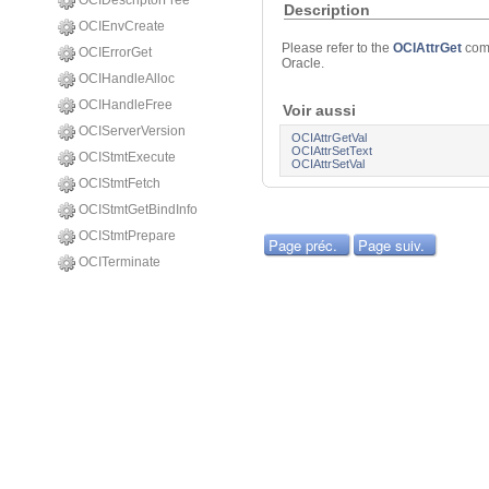
OCIDescriptorFree
Description
OCIEnvCreate
Please refer to the
OCIAttrGet
com
OCIErrorGet
Oracle.
OCIHandleAlloc
OCIHandleFree
Voir aussi
OCIServerVersion
OCIAttrGetVal
OCIAttrSetText
OCIStmtExecute
OCIAttrSetVal
OCIStmtFetch
OCIStmtGetBindInfo
OCIStmtPrepare
Page préc.
Page suiv.
OCITerminate