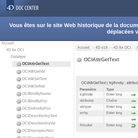
Vous êtes sur le site Web historique de la doc
déplacées 
Accueil
Accueil
4D v19
4D for OCI
4D for OCI
Datatype
OCIAttrGetText
OCIAttrGetText
OCIAttrGetVal
OCIAttrSetText
OCIAttrGetText ( trgthndlp ; attribut
OCIAttrSetVal
Paramètre
Type
OCIBindByName
trgthndlp
Entier long
attributep
Chaîne
OCIBindByPos
attrtype
Entier long
OCIDefineByPos
errhp
Entier long
OCIDescribeAnyText
OCIDescribeAnyVal
Résultat
Entier long
OCIDescriptorAlloc