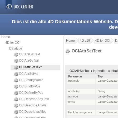
Dies ist die alte 4D Dokumentations-Website. D
dev
Home
Home
4D v19
4D for OCI
D
4D for OCI
Datatype
OCIAttrSetText
OCIAttrGetText
OCIAttrGetVal
OCIAttrSetText
OCIAttrSetText ( trgthndlp ; attribu
OCIAttrSetVal
Parameter
Typ
OCIBindByName
trgthndlp
Lange Ganzzah
OCIBindByPos
attributep
String
OCIDefineByPos
attrtype
Lange Ganzzah
OCIDescribeAnyText
errhp
Lange Ganzzah
OCIDescribeAnyVal
OCIDescriptorAlloc
Funktionsergebnis
Lange Ganzzah