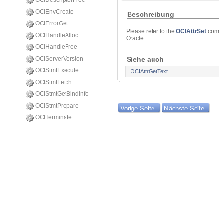
OCIDescriptorFree
OCIEnvCreate
Beschreibung
OCIErrorGet
Please refer to the
OCIAttrSet
com
OCIHandleAlloc
Oracle.
OCIHandleFree
OCIServerVersion
Siehe auch
OCIStmtExecute
OCIAttrGetText
OCIStmtFetch
OCIStmtGetBindInfo
OCIStmtPrepare
Vorige Seite
Nächste Seite
OCITerminate