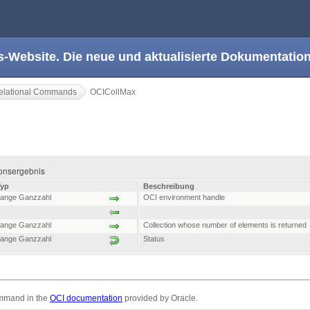
s-Website. Die neue und aktualisierte Dokumentation
elational Commands
OCICollMax
tionsergebnis
Typ
Beschreibung
ange Ganzzahl
OCI environment handle
ange Ganzzahl
Collection whose number of elements is returned
ange Ganzzahl
Status
mmand in the
OCI documentation
provided by Oracle.