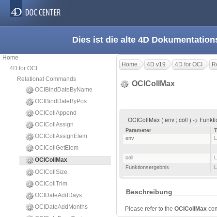
Dies ist die alte 4D Dokumentation
Home
Home
4D v19
4D for OCI
R
4D for OCI
Relational Commands
OCICollMax
OCIBindDateByName
OCIBindDateByPos
OCICollAppend
OCICollMax ( env ; coll ) -> Funk
OCICollAssign
Parameter
OCICollAssignElem
env
L
OCICollGetElem
coll
L
OCICollMax
Funktionsergebnis
L
OCICollSize
OCICollTrim
Beschreibung
OCIDateAddDays
OCIDateAddMonths
Please refer to the
OCICollMax
co