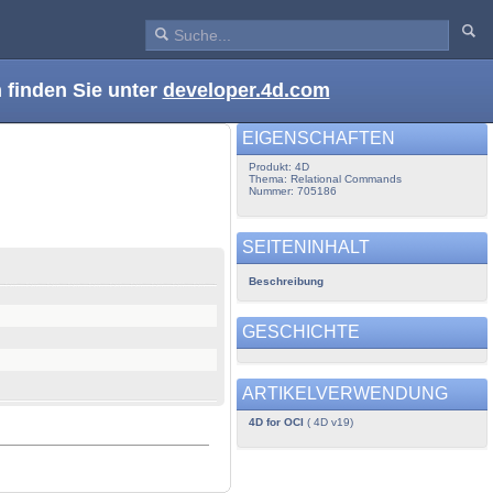
 finden Sie unter
developer.4d.com
EIGENSCHAFTEN
Produkt: 4D
Thema: Relational Commands
Nummer: 705186
SEITENINHALT
Beschreibung
GESCHICHTE
ARTIKELVERWENDUNG
4D for OCI
( 4D v19)