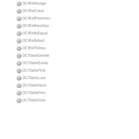
OCIRefAssign
OCIRefClear
OCIRefFromHex
OCIRefHexSize
OCIRefIsEqual
OCIRefIsNull
OCIRefToHex
OCITableDelete
OCITableExists
OCITableFirst
OCITableLast
OCITableNext
OCITablePrev
OCITableSize