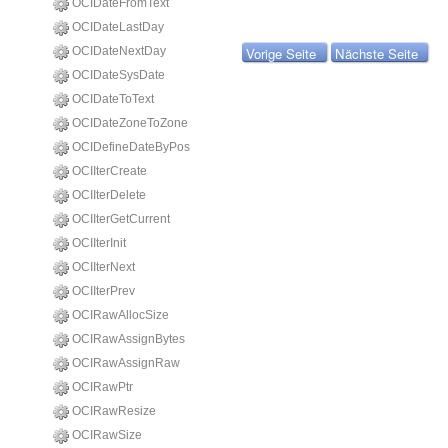
OCIDateFromText
OCIDateLastDay
Vorige Seite
Nächste Seite
OCIDateNextDay
OCIDateSysDate
OCIDateToText
OCIDateZoneToZone
OCIDefineDateByPos
OCIIterCreate
OCIIterDelete
OCIIterGetCurrent
OCIIterInit
OCIIterNext
OCIIterPrev
OCIRawAllocSize
OCIRawAssignBytes
OCIRawAssignRaw
OCIRawPtr
OCIRawResize
OCIRawSize