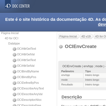
Este é o site histórico da documentação 4D. As
dev
Página Inicial
Página Inicial
4D v19
4D for O
4D for OCI
Datatype
OCIEnvCreate
OCIAttrGetText
OCIAttrGetVal
OCIAttrSetText
OCIEnvCreate ( envhpp ; mode ) 
OCIAttrSetVal
OCIBindByName
Parâmetro
Tipo
envhpp
Inteiro longo
OCIBindByPos
mode
Inteiro longo
OCIDefineByPos
Resultado
Inteiro longo
OCIDescribeAnyText
OCIDescribeAnyVal
Descrição
OCIDescriptorAlloc
OCIDescriptorFree