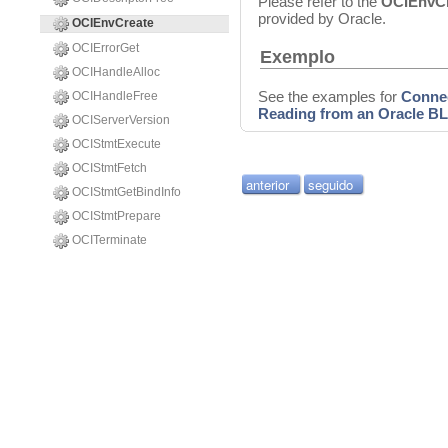
Please refer to the
OCIEnvC
provided by Oracle.
OCIEnvCreate
OCIErrorGet
Exemplo
OCIHandleAlloc
See the examples for
Connec
OCIHandleFree
Reading from an Oracle B
OCIServerVersion
OCIStmtExecute
OCIStmtFetch
anterior
seguido
OCIStmtGetBindInfo
OCIStmtPrepare
OCITerminate