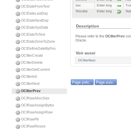
boc
Entier long
Tru
OCIDateFromText
Résultat
Entier long
Sta
OCIDateLastDay
OCIDateNextDay
Description
OCIDateSysDate
OCIDateToText
Please refer to the
OCIIterPrev
co
Oracle.
OCIDateZoneToZone
OCIDefineDateByPos
Voir aussi
OCIIterCreate
OCIIterNext
OCIIterDelete
OCIIterGetCurrent
OCIIterInit
Page préc.
Page suiv.
OCIIterNext
OCIIterPrev
OCIRawAllocSize
OCIRawAssignBytes
OCIRawAssignRaw
OCIRawPtr
OCIRawResize