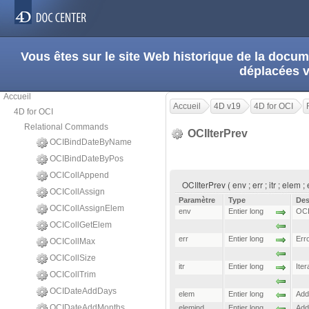
Vous êtes sur le site Web historique de la doc
déplacées 
Accueil
Accueil
4D v19
4D for OCI
4D for OCI
Relational Commands
OCIIterPrev
OCIBindDateByName
OCIBindDateByPos
OCICollAppend
OCIIterPrev ( env ; err ; itr ; elem 
OCICollAssign
Paramètre
Type
Des
OCICollAssignElem
env
Entier long
OCI
OCICollGetElem
err
Entier long
Err
OCICollMax
OCICollSize
itr
Entier long
Iter
OCICollTrim
OCIDateAddDays
elem
Entier long
Add
OCIDateAddMonths
elemind
Entier long
Add