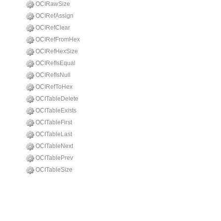
OCIRawSize
OCIRefAssign
OCIRefClear
OCIRefFromHex
OCIRefHexSize
OCIRefIsEqual
OCIRefIsNull
OCIRefToHex
OCITableDelete
OCITableExists
OCITableFirst
OCITableLast
OCITableNext
OCITablePrev
OCITableSize