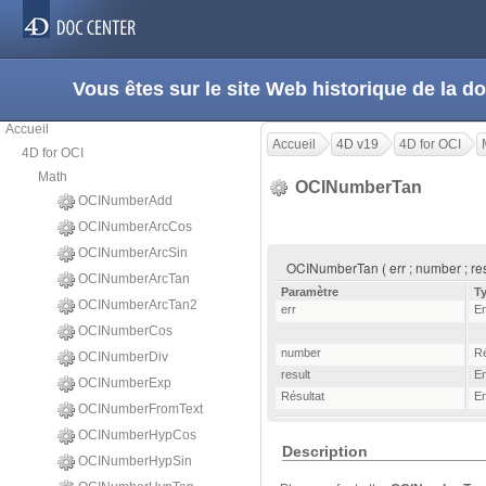
Vous êtes sur le site Web historique de la
Accueil
Accueil
4D v19
4D for OCI
4D for OCI
Math
OCINumberTan
OCINumberAdd
OCINumberArcCos
OCINumberArcSin
OCINumberTan ( err ; number ; res
OCINumberArcTan
Paramètre
T
OCINumberArcTan2
err
En
OCINumberCos
number
Ré
OCINumberDiv
result
En
OCINumberExp
Résultat
En
OCINumberFromText
OCINumberHypCos
Description
OCINumberHypSin