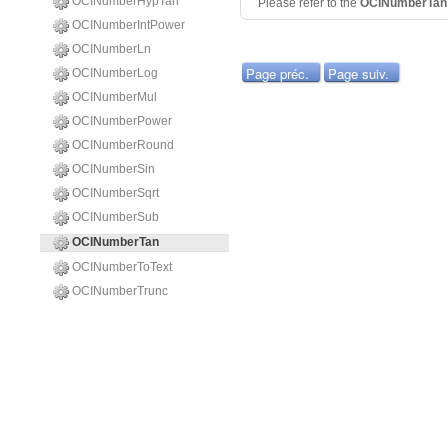
OCINumberHypTan
Please refer to the
OCINumberTa
OCINumberIntPower
OCINumberLn
Page préc.
Page suiv.
OCINumberLog
OCINumberMul
OCINumberPower
OCINumberRound
OCINumberSin
OCINumberSqrt
OCINumberSub
OCINumberTan
OCINumberToText
OCINumberTrunc