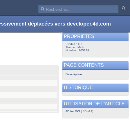
ressivement déplacées vers
developer.4d.com
PROPRIÉTÉS
Produit : 4D
Thème : Math
Numéro : 705179
PAGE CONTENTS
Description
HISTORIQUE
UTILISATION DE L'ARTICLE
4D for OCI
( 4D v19)