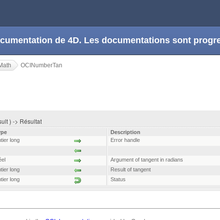
 documentation de 4D. Les documentations sont prog
Math
OCINumberTan
ult ) -> Résultat
ype
Description
tier long
Error handle
el
Argument of tangent in radians
tier long
Result of tangent
tier long
Status