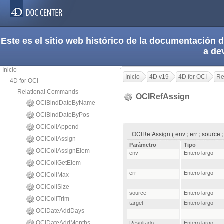
Este es el sitio web histórico de la documentación
a
de
Inicio
Inicio
4D v19
4D for OCI
Re
4D for OCI
Relational Commands
OCIRefAssign
OCIBindDateByName
OCIBindDateByPos
OCICollAppend
OCIRefAssign ( env ; err ; source 
OCICollAssign
Parámetro
Tipo
OCICollAssignElem
env
Entero largo
OCICollGetElem
err
Entero largo
OCICollMax
OCICollSize
source
Entero largo
OCICollTrim
target
Entero largo
OCIDateAddDays
OCIDateAddMonths
Resultado
Entero largo