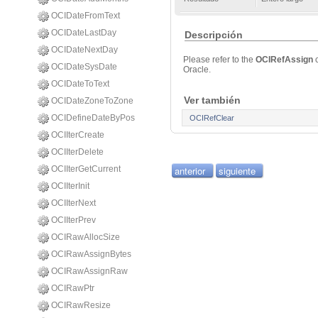
OCIDateFromText
OCIDateLastDay
Descripción
OCIDateNextDay
Please refer to the
OCIRefAssign
OCIDateSysDate
Oracle.
OCIDateToText
Ver también
OCIDateZoneToZone
OCIDefineDateByPos
OCIRefClear
OCIIterCreate
OCIIterDelete
OCIIterGetCurrent
anterior
siguiente
OCIIterInit
OCIIterNext
OCIIterPrev
OCIRawAllocSize
OCIRawAssignBytes
OCIRawAssignRaw
OCIRawPtr
OCIRawResize