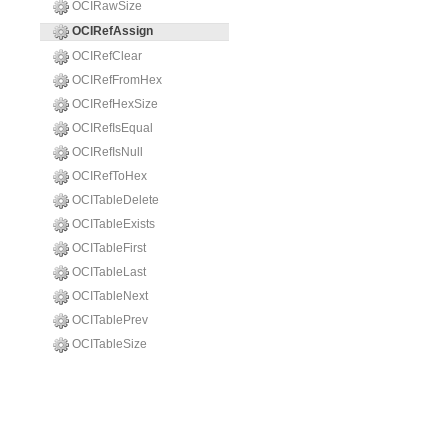
OCIRawSize
OCIRefAssign
OCIRefClear
OCIRefFromHex
OCIRefHexSize
OCIRefIsEqual
OCIRefIsNull
OCIRefToHex
OCITableDelete
OCITableExists
OCITableFirst
OCITableLast
OCITableNext
OCITablePrev
OCITableSize