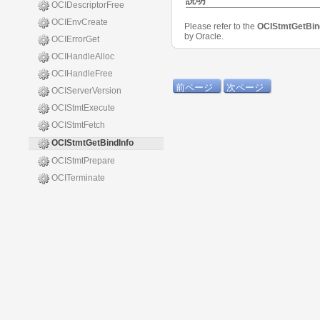
説明
OCIDescriptorFree
OCIEnvCreate
Please refer to the
OCIStmtGetBin
by Oracle.
OCIErrorGet
OCIHandleAlloc
OCIHandleFree
前ページ
次ページ
OCIServerVersion
OCIStmtExecute
OCIStmtFetch
OCIStmtGetBindInfo
OCIStmtPrepare
OCITerminate