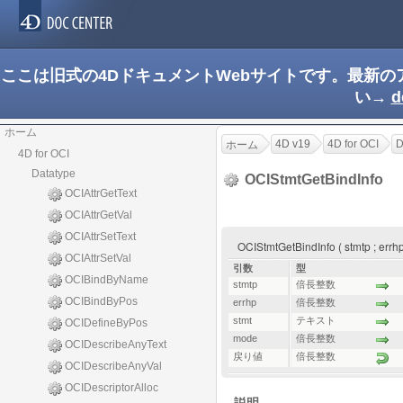
ここは旧式の4DドキュメントWebサイトです。最新
い→
d
ホーム
4D v19
4D for OCI
D
ホーム
4D for OCI
Datatype
OCIStmtGetBindInfo
OCIAttrGetText
OCIAttrGetVal
OCIAttrSetText
OCIStmtGetBindInfo ( stmtp ; err
OCIAttrSetVal
引数
型
OCIBindByName
stmtp
倍長整数
OCIBindByPos
errhp
倍長整数
stmt
テキスト
OCIDefineByPos
mode
倍長整数
OCIDescribeAnyText
戻り値
倍長整数
OCIDescribeAnyVal
OCIDescriptorAlloc