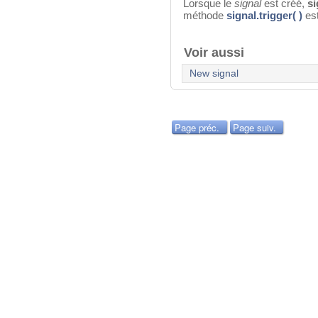
Lorsque le
signal
est créé,
si
méthode
signal.trigger( )
est
Voir aussi
New signal
Page préc.
Page suiv.