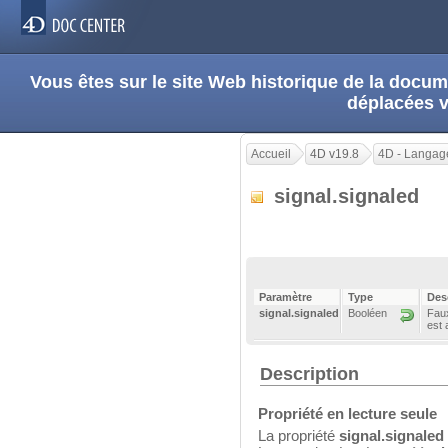
Vous êtes sur le site Web historique de la doc
déplacées 
Accueil
4D v19.8
4D - Langag
signal.signaled
Paramètre
Type
Des
signal.signaled
Booléen
Faux
est 
Description
Propriété en lecture seule
La propriété
signal.signaled