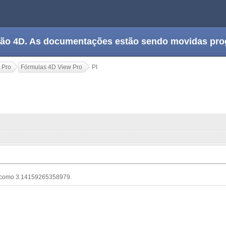
tação 4D. As documentações estão sendo movidas pr
 Pro
Fórmulas 4D View Pro
PI
i como 3.14159265358979.