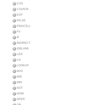
COS
COUNTA
EXP
FALSE
FINDCELL
FV
IF
INDIRECT
ISBLANK
LEN
LN
LOOKUP
MAX
MID
MIN
NOT
NOW
NPER
OR