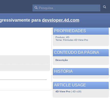
ogressivamente para
developer.4d.com
PROPRIEDADES
Produto: 4D
Tema: Fórmulas 4D View Pro
CONTEÚDO DA PÁGINA
Descrição
HISTÓRIA
ARTICLE USAGE
4D View Pro
( 4D v19)