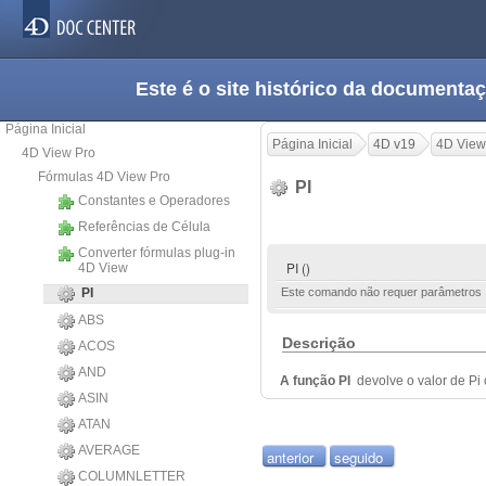
Este é o site histórico da documen
Página Inicial
Página Inicial
4D v19
4D View
4D View Pro
Fórmulas 4D View Pro
PI
Constantes e Operadores
Referências de Célula
Converter fórmulas plug-in
PI ()
4D View
PI
Este comando não requer parâmetros
ABS
Descrição
ACOS
AND
A função PI
devolve o valor de P
ASIN
ATAN
AVERAGE
anterior
seguido
COLUMNLETTER