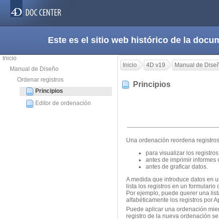
Este es el sitio web histórico de la do
Inicio
Inicio
4D v19
Manual de Dise
Manual de Diseño
Ordenar registros
Principios
Principios
Editor de ordenación
Una ordenación reordena registros 
para visualizar los registro
antes de imprimir informes 
antes de graficar datos.
A medida que introduce datos en u
lista los registros en un formulari
Por ejemplo, puede querer una list
alfabéticamente los registros por A
Puede aplicar una ordenación mient
registro de la nueva ordenación se 