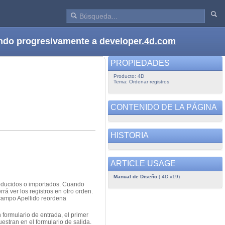
dando progresivamente a
developer.4d.com
PROPIEDADES
Producto: 4D
Tema: Ordenar registros
CONTENIDO DE LA PÁGINA
HISTORIA
ARTICLE USAGE
Manual de Diseño
( 4D v19)
roducidos o importados. Cuando
rá ver los registros en otro orden.
 campo Apellido reordena
formulario de entrada, el primer
estran en el formulario de salida.