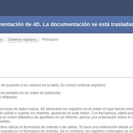
cumentación de 4D. La documentación se está trasla
ño
Ordenar registros
Principios
de acuerdo a los valores en la tabla. Es común ordenar registros:
s en pantalla en un orden en particular,
o etiquetas,
na base de datos nueva, 4D almacena los registros en el orden en que fueron int
o de salida o cuando los imprime, aparecen es este orden. Con frecuencia, usted quer
a en orden alfabético de apellidos en un informe, aplicar una ordenación sobre el
pellido.
ras utiliza un formulario de entrada o de salida. Si hace una ordenación desde un 
muestra en el formulario de entrada. De lo contrario, los registros ordenados se mu