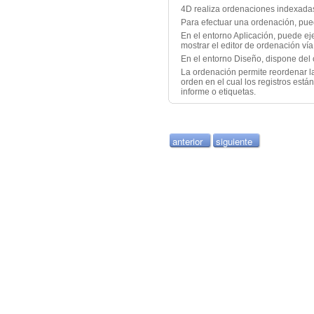
4D realiza ordenaciones indexadas
Para efectuar una ordenación, puede
En el entorno Aplicación, puede e
mostrar el editor de ordenación ví
En el entorno Diseño, dispone de
La ordenación permite reordenar la 
orden en el cual los registros est
informe o etiquetas.
anterior
siguiente