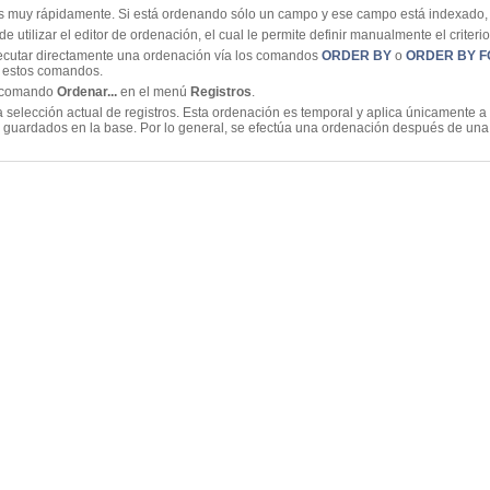
 muy rápidamente. Si está ordenando sólo un campo y ese campo está indexado, 4D
 utilizar el editor de ordenación, el cual le permite definir manualmente el criteri
jecutar directamente una ordenación vía los comandos
ORDER BY
o
ORDER BY 
a estos comandos.
l comando
Ordenar...
en el menú
Registros
.
selección actual de registros. Esta ordenación es temporal y aplica únicamente a l
án guardados en la base. Por lo general, se efectúa una ordenación después de un