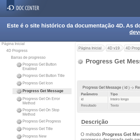
Este é o site histórico da documentação 4D. As
dev
Página Inicial
Página Inicial
4D v19
4D Prog
4D Progress
Barras de progresso
Progress Get Me
Progress Get Button
Enabled
Progress Get Button Title
Progress Get Icon
Progress Get Message ( id ) -> R
Progress Get Message
Parâmetro
Tipo
Progress Get On Error
id
Inteiro longo
Method
Resultado
Texto
Progress Get On Stop
Method
Descrição
Progress Get Progress
Progress Get Title
O método
Progress Get Me
Progress New
progresso designada pelo p