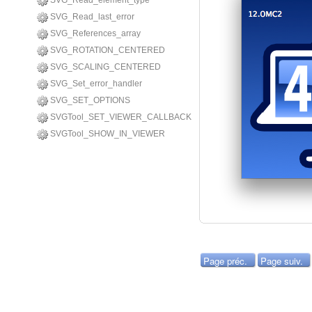
SVG_Read_element_type
SVG_Read_last_error
SVG_References_array
SVG_ROTATION_CENTERED
SVG_SCALING_CENTERED
SVG_Set_error_handler
SVG_SET_OPTIONS
SVGTool_SET_VIEWER_CALLBACK
SVGTool_SHOW_IN_VIEWER
Page préc.
Page suiv.