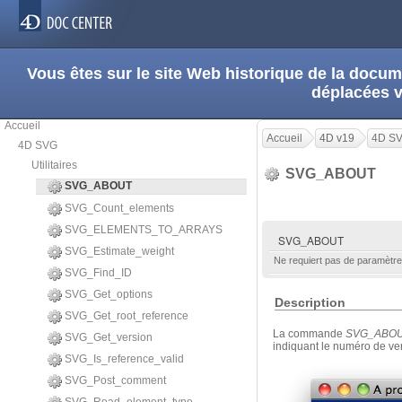
Vous êtes sur le site Web historique de la doc
déplacées 
Accueil
Accueil
4D v19
4D S
4D SVG
Utilitaires
SVG_ABOUT
SVG_ABOUT
SVG_Count_elements
SVG_ELEMENTS_TO_ARRAYS
SVG_ABOUT
SVG_Estimate_weight
Ne requiert pas de paramètre
SVG_Find_ID
SVG_Get_options
Description
SVG_Get_root_reference
La commande
SVG_ABO
SVG_Get_version
indiquant le numéro de ve
SVG_Is_reference_valid
SVG_Post_comment