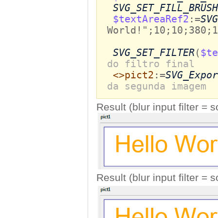
SVG_SET_FILL_BRUSH
$textAreaRef2
:=
SVG
World!";10;10;380;1
SVG_SET_FILTER
(
$te
do filtro final
<>pict2
:=
SVG_Expor
da segunda imagem
Result (blur input filter =
Result (blur input filter =