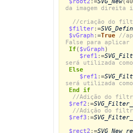
$root2
:=
SVG_New
(4
da imagem direita i
//criação do filt
$filter
:=
SVG_Defin
$vGraph
:=
True
//ap
False para aplicar 
If
(
$vGraph
)
$ref1
:=
SVG_Filt
será utilizada como
Else
$ref1
:=
SVG_Filt
será utilizada como
End if
//Adição do filtr
$ref2
:=
SVG_Filter_
//Adição do filtr
$ref3
:=
SVG_Filter_
$rect2
:=
SVG_New_re