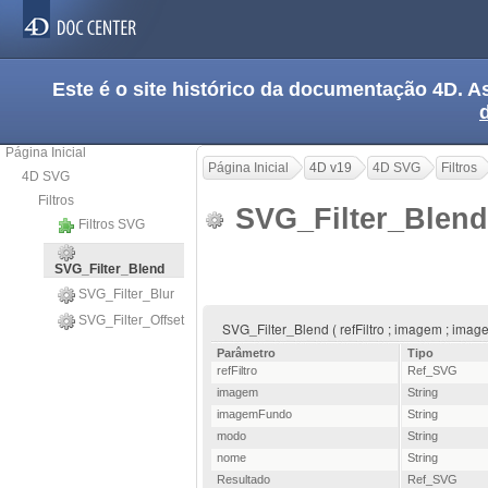
Este é o site histórico da documentação 4D.
Página Inicial
Página Inicial
4D v19
4D SVG
Filtros
4D SVG
Filtros
SVG_Filter_Blen
Filtros SVG
SVG_Filter_Blend
SVG_Filter_Blur
SVG_Filter_Offset
SVG_Filter_Blend ( refFiltro ; imagem ; ima
Parâmetro
Tipo
refFiltro
Ref_SVG
imagem
String
imagemFundo
String
modo
String
nome
String
Resultado
Ref_SVG