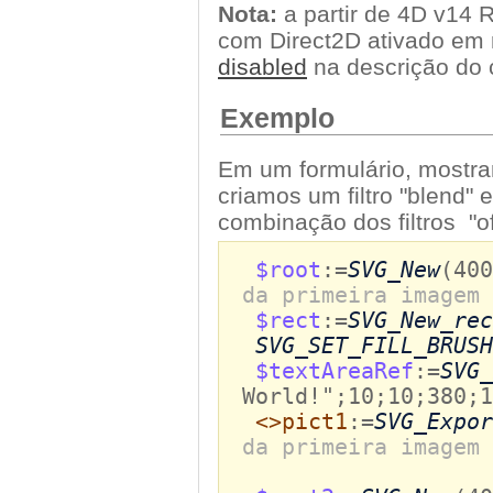
Nota:
a partir de 4D v14
com Direct2D ativado em 
disabled
na descrição d
Exemplo
Em um formulário, mostra
criamos um filtro "blend" e
combinação dos filtros "off
$root
:=
SVG_New
(40
da primeira imagem 
$rect
:=
SVG_New_rec
SVG_SET_FILL_BRUSH
$textAreaRef
:=
SVG_
World!";10;10;380;1
<>pict1
:=
SVG_Expor
da primeira imagem