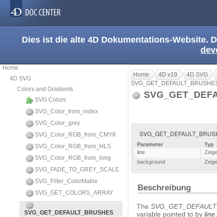
Dies ist die alte 4D Dokumentations-Website. D
dev
Home
Home
4D v19
4D SVG
4D SVG
SVG_GET_DEFAULT_BRUSHE
Colors and Gradients
SVG_GET_DEF
SVG Colors
SVG_Color_from_index
SVG_Color_grey
SVG_GET_DEFAULT_BRUSHES 
SVG_Color_RGB_from_CMYK
Parameter
Typ
SVG_Color_RGB_from_HLS
line
Zeige
SVG_Color_RGB_from_long
background
Zeige
SVG_FADE_TO_GREY_SCALE
SVG_Filter_ColorMatrix
Beschreibung
SVG_GET_COLORS_ARRAY
The
SVG_GET_DEFAULT
SVG_GET_DEFAULT_BRUSHES
variable pointed to by
line