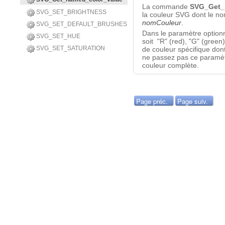
La commande
SVG_Get_
SVG_SET_BRIGHTNESS
la couleur SVG dont le no
nomCouleur
.
SVG_SET_DEFAULT_BRUSHES
Dans le paramètre option
SVG_SET_HUE
soit "R" (red), "G" (green
SVG_SET_SATURATION
de couleur spécifique dont
ne passez pas ce paramèt
couleur complète.
Page préc.
Page suiv.