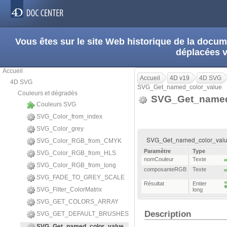
Vous êtes sur le site Web historique de la doc
déplacées 
Accueil
Accueil
4D v19
4D SVG
4D SVG
SVG_Get_named_color_value
Couleurs et dégradés
SVG_Get_named
Couleurs SVG
SVG_Color_from_index
SVG_Color_grey
SVG_Get_named_color_value 
SVG_Color_RGB_from_CMYK
Paramètre
Type
SVG_Color_RGB_from_HLS
nomCouleur
Texte
SVG_Color_RGB_from_long
composanteRGB
Texte
SVG_FADE_TO_GREY_SCALE
Résultat
Entier
SVG_Filter_ColorMatrix
long
SVG_GET_COLORS_ARRAY
Description
SVG_GET_DEFAULT_BRUSHES
SVG_Get_named_color_value