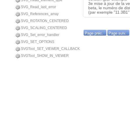
SVG_Read_element_type
3e mise à jour de la ve
SVG_Read_last_error
beta, le numéro de distr
(par exemple "11.3B1" 
SVG_References_array
SVG_ROTATION_CENTERED
SVG_SCALING_CENTERED
Page préc.
Page suiv.
SVG_Set_error_handler
SVG_SET_OPTIONS
SVGTool_SET_VIEWER_CALLBACK
SVGTool_SHOW_IN_VIEWER