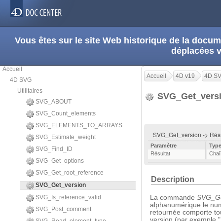
Vous êtes sur le site Web historique de la doc
déplacées 
Accueil
Accueil
4D v19
4D S
4D SVG
Utilitaires
SVG_Get_vers
SVG_ABOUT
SVG_Count_elements
SVG_ELEMENTS_TO_ARRAYS
SVG_Get_version -> Rés
SVG_Estimate_weight
Paramètre
Typ
SVG_Find_ID
Résultat
Chaî
SVG_Get_options
SVG_Get_root_reference
Description
SVG_Get_version
SVG_Is_reference_valid
La commande
SVG_Ge
alphanumérique le nu
SVG_Post_comment
retournée comporte to
version (par exemple "