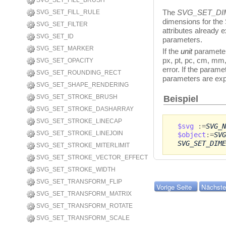
SVG_SET_FILL_BRUSH
The
SVG_SET_DI
SVG_SET_FILL_RULE
dimensions for the
SVG_SET_FILTER
attributes already 
SVG_SET_ID
parameters.
SVG_SET_MARKER
If the
unit
parameter 
px, pt, pc, cm, mm,
SVG_SET_OPACITY
error. If the parame
SVG_SET_ROUNDING_RECT
parameters are exp
SVG_SET_SHAPE_RENDERING
Beispiel
SVG_SET_STROKE_BRUSH
SVG_SET_STROKE_DASHARRAY
SVG_SET_STROKE_LINECAP
$svg
:=
SVG_N
SVG_SET_STROKE_LINEJOIN
$object
:=
SVG
SVG_SET_DIME
SVG_SET_STROKE_MITERLIMIT
SVG_SET_STROKE_VECTOR_EFFECT
SVG_SET_STROKE_WIDTH
SVG_SET_TRANSFORM_FLIP
Vorige Seite
Nächste
SVG_SET_TRANSFORM_MATRIX
SVG_SET_TRANSFORM_ROTATE
SVG_SET_TRANSFORM_SCALE