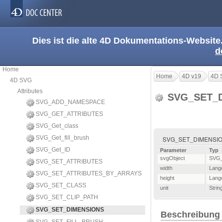
Dies ist die alte 4D Dokumentations-Website
d
Home
Home
4D v19
4D 
4D SVG
Attributes
SVG_SET_
SVG_ADD_NAMESPACE
SVG_GET_ATTRIBUTES
SVG_Get_class
SVG_Get_fill_brush
SVG_SET_DIMENSIONS ( 
SVG_Get_ID
Parameter
Typ
svgObject
SVG
SVG_SET_ATTRIBUTES
width
Lang
SVG_SET_ATTRIBUTES_BY_ARRAYS
height
Lang
SVG_SET_CLASS
unit
Strin
SVG_SET_CLIP_PATH
SVG_SET_DIMENSIONS
Beschreibung