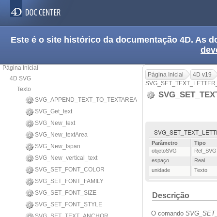
Este é o site histórico da documentação 4D. As
dev
Página Inicial
Página Inicial
4D v19
4D SVG
SVG_SET_TEXT_LETTER
Texto
SVG_SET_TEX
SVG_APPEND_TEXT_TO_TEXTAREA
SVG_Get_text
SVG_New_text
SVG_SET_TEXT_LETTER_
SVG_New_textArea
Parâmetro
Tipo
SVG_New_tspan
objetoSVG
Ref_SVG
SVG_New_vertical_text
espaço
Real
SVG_SET_FONT_COLOR
unidade
Texto
SVG_SET_FONT_FAMILY
SVG_SET_FONT_SIZE
Descrição
SVG_SET_FONT_STYLE
O comando
SVG_SET
SVG_SET_TEXT_ANCHOR