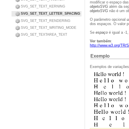
modificar o espaço das 
SVG_SET_TEXT_KERNING
objetoSVG
além da sep
objetoSVG
não é um ob
SVG_SET_TEXT_LETTER_SPACING
O parâmetro opcional
u
SVG_SET_TEXT_RENDERING
dos espaços. O valor p
SVG_SET_TEXT_WRITING_MODE
Se
espaço
é igual a -1
SVG_SET_TEXTAREA_TEXT
Ver também
:
http://www.w3.org/TR/S
Exemplo
Exemplos de variações