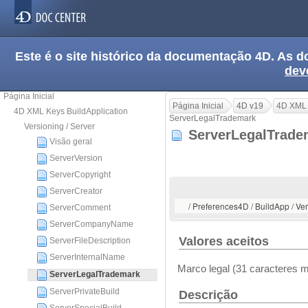
Este é o site histórico da documentação 4D. As
dev
Página Inicial
Página Inicial
4D v19
4D XML 
4D XML Keys BuildApplication
ServerLegalTrademark
Versioning / Server
ServerLegalTrad
Visão geral
ServerVersion
ServerCopyright
ServerCreator
/ Preferences4D / BuildApp / Ve
ServerComment
ServerCompanyName
Valores aceitos
ServerFileDescription
ServerInternalName
Marco legal (31 caracteres 
ServerLegalTrademark
ServerPrivateBuild
Descrição