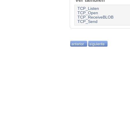
Ver también
TCP_Listen
TCP_Open
TCP_ReceiveBLOB
TCP_Send
anterior
siguiente