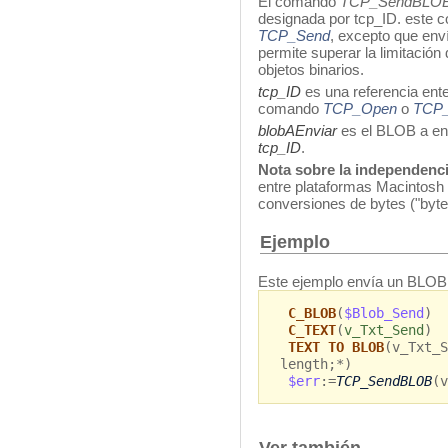
El comando
TCP_SendBLO
designada por tcp_ID. este 
TCP_Send
, excepto que env
permite superar la limitación 
objetos binarios.
tcp_ID
es una referencia ente
comando
TCP_Open
o
TCP_
blobAEnviar
es el BLOB a env
tcp_ID
.
Nota sobre la independenci
entre plataformas Macintosh 
conversiones de bytes ("byte
Ejemplo
Este ejemplo envía un BLOB 
C_BLOB
(
$Blob_Send
)
C_TEXT
(
v_Txt_Send
)
TEXT TO BLOB
(v_Txt_S
length;*)
$err
:=
TCP_SendBLOB
(v