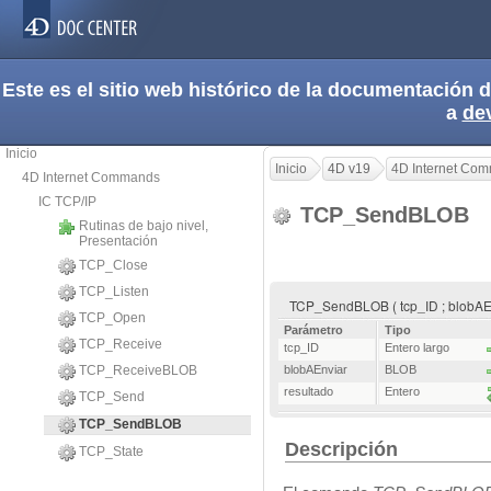
Este es el sitio web histórico de la documentación
a
de
Inicio
Inicio
4D v19
4D Internet Co
4D Internet Commands
IC TCP/IP
TCP_SendBLOB
Rutinas de bajo nivel,
Presentación
TCP_Close
TCP_Listen
TCP_SendBLOB ( tcp_ID ; blobAEn
TCP_Open
Parámetro
Tipo
TCP_Receive
tcp_ID
Entero largo
TCP_ReceiveBLOB
blobAEnviar
BLOB
resultado
Entero
TCP_Send
TCP_SendBLOB
Descripción
TCP_State