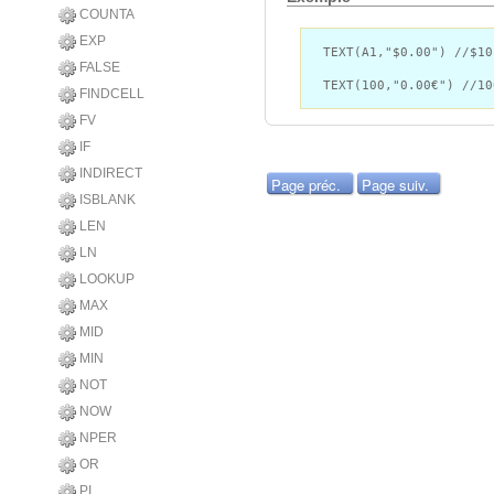
COUNTA
EXP
TEXT(A1,"$0.00") //$10
FALSE
TEXT(100,"0.00€") //10
FINDCELL
FV
IF
INDIRECT
Page préc.
Page suiv.
ISBLANK
LEN
LN
LOOKUP
MAX
MID
MIN
NOT
NOW
NPER
OR
PI