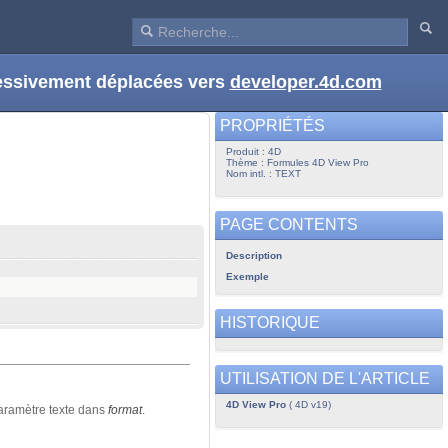
ressivement déplacées vers
developer.4d.com
PROPRIÉTÉS
Produit : 4D
Thème : Formules 4D View Pro
Nom intl. : TEXT
PAGE CONTENTS
Description
Exemple
HISTORIQUE
UTILISATION DE L'ARTICLE
4D View Pro
( 4D v19)
aramètre texte dans
format
.