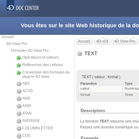
Vous êtes sur le site Web historique de la
Accueil
Accueil
4D v19
4D View Pro
4D View Pro
Formules 4D View Pro
TEXT
Opérateurs et valeurs
Références des cellules
Conversion des formules du
TEXT ( valeur , format )
plug-in 4D View
ABS
Paramètre
Type
valeur
Numériq
ACOS
format
Texte
AND
ASIN
Description
ATAN
AVERAGE
La fonction
TEXT
retourne une ch
Passez une donnée numérique ou 
COLUMNLETTER
COS
Exemple