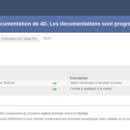
 documentation de 4D. Les documentations sont prog
Formules 4D View Pro
TEXT
Description
ue
,
RefCell
Valeur numérique à formater en texte
Format à appliquer à la valeur
aîne composée du nombre
valeur
formaté selon le
format
.
une référence à une cellule contenant une donnée numérique dans
valeur
et un p