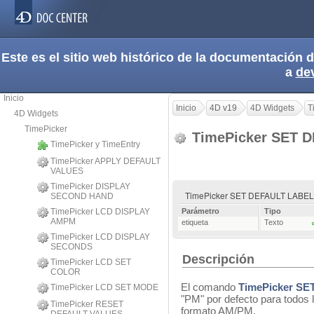
Este es el sitio web histórico de la documentación
a
de
Inicio
Inicio
4D v19
4D Widgets
T
4D Widgets
TimePicker
TimePicker SET 
TimePicker y TimeEntry
TimePicker APPLY DEFAULT
VALUES
TimePicker DISPLAY
TimePicker SET DEFAULT LABEL P
SECOND HAND
TimePicker LCD DISPLAY
Parámetro
Tipo
AMPM
etiqueta
Texto
TimePicker LCD DISPLAY
SECONDS
Descripción
TimePicker LCD SET
COLOR
El comando
TimePicker S
TimePicker LCD SET MODE
"PM" por defecto para todos 
TimePicker RESET
formato AM/PM.