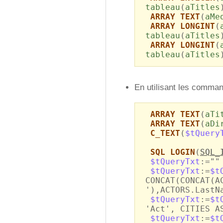
tableau
(
aTitles
ARRAY TEXT
(
aMe
ARRAY LONGINT
(
tableau
(
aTitles
ARRAY LONGINT
(
tableau
(
aTitles
En utilisant les comma
ARRAY TEXT
(
aTi
ARRAY TEXT
(
aDi
C_TEXT
(
$tQuery
SQL LOGIN
(
SQL_
$tQueryTxt
:=""
$tQueryTxt
:=
$t
CONCAT(CONCAT(A
'),ACTORS.LastN
$tQueryTxt
:=
$t
'Act', CITIES A
$tQueryTxt
:=
$t