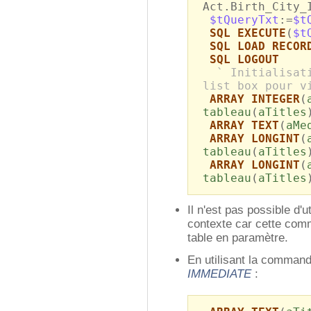
Act.Birth_City_
$tQueryTxt
:=
$t
SQL EXECUTE
(
$t
SQL LOAD RECOR
SQL LOGOUT
` Initialisat
list box pour v
ARRAY INTEGER
(
tableau
(
aTitles
ARRAY TEXT
(
aMe
ARRAY LONGINT
(
tableau
(
aTitles
ARRAY LONGINT
(
tableau
(
aTitles
Il n'est pas possible d'u
contexte car cette com
table en paramètre.
En utilisant la comma
IMMEDIATE
: