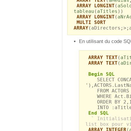
ARRAY TEXT
(
aMedias
ARRAY LONGINT
(
aSol
tableau
(
aTitles
))
ARRAY LONGINT
(
aNrA
MULTI SORT
ARRAY
(aDirectors;>;
En utilisant du code SQ
ARRAY TEXT
(
aTi
ARRAY TEXT
(
aDi
Begin SQL
SELECT CONCAT(
'),ACTORS.LastN
FROM ACTORS AS
WHERE Act.Birt
ORDER BY 2,
INTO :aTitles
End SQL
` Initialisat
list box pour v
ARRAY INTEGER
(