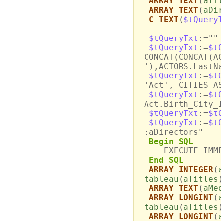
ARRAY TEXT
(
aTi
ARRAY TEXT
(
aDi
C_TEXT
(
$tQuery
$tQueryTxt
:=""
$tQueryTxt
:=
$t
CONCAT(CONCAT(A
'),ACTORS.LastN
$tQueryTxt
:=
$t
'Act', CITIES A
$tQueryTxt
:=
$t
Act.Birth_City_
$tQueryTxt
:=
$t
$tQueryTxt
:=
$t
:aDirectors"
Begin SQL
EXECUTE IMMED
End SQL
ARRAY INTEGER
(
tableau
(
aTitles
ARRAY TEXT
(
aMe
ARRAY LONGINT
(
tableau
(
aTitles
ARRAY LONGINT
(