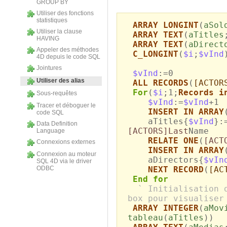
GROUP BY
Utiliser des fonctions
statistiques
ARRAY LONGINT
(
aSol
Utiliser la clause
ARRAY TEXT
(
aTitles
HAVING
ARRAY TEXT
(
aDirect
Appeler des méthodes
C_LONGINT
(
$i
;
$vInd
4D depuis le code SQL
Jointures
$vInd
:=0
Utiliser des alias
ALL RECORDS
(
[ACTOR
For
(
$i
;1;
Records i
Sous-requêtes
$vInd
:=
$vInd
+1
Tracer et déboguer le
INSERT IN ARRAY
code SQL
aTitles{
$vInd
}:
Data Definition
[ACTORS]Last
Name
Language
RELATE ONE
(
[ACT
Connexions externes
INSERT IN ARRAY
Connexion au moteur
aDirectors{
$vIn
SQL 4D via le driver
ODBC
NEXT RECORD
(
[AC
End for
` Initialisation 
box pour visualiser
ARRAY INTEGER
(
aMov
tableau
(
aTitles
))