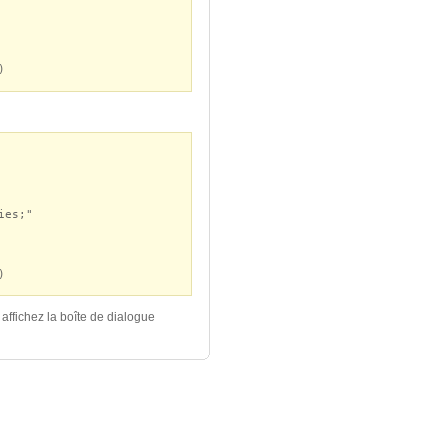
)
ies;"
)
ffichez la boîte de dialogue