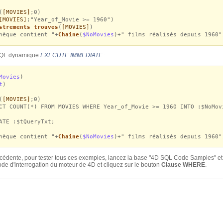
(
[MOVIES]
;0)
[MOVIES]
;"Year_of_Movie >= 1960")
strements trouves
(
[MOVIES]
)
hèque contient "+
Chaine
(
$NoMovies
)+" films réalisés depuis 1960"
 SQL dynamique
EXECUTE IMMEDIATE
:
Movies
)
t
)
(
[MOVIES]
;0)
CT COUNT(*) FROM MOVIES WHERE Year_of_Movie >= 1960 INTO :$NoMov
E :$tQueryTxt;
hèque contient "+
Chaine
(
$NoMovies
)+" films réalisés depuis 1960"
édente, pour tester tous ces exemples, lancez la base "4D SQL Code Samples" et a
ode d'interrogation du moteur de 4D et cliquez sur le bouton
Clause WHERE
.