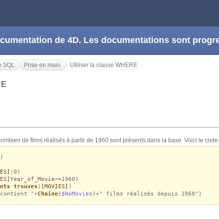
 documentation de 4D. Les documentations sont prog
e SQL
Prise en main
Utiliser la clause WHERE
ERE
ombien de films réalisés à partir de 1960 sont présents dans la base. Voici le code
)
ES]
;0)
ES]Year_of_Movie
>=1960)
nts trouves
(
[MOVIES]
)
contient "+
Chaine
(
$NoMovies
)+" films réalisés depuis 1960")