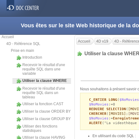
Vous êtes sur le site Web historique de la
Accueil
Accueil
4D v19
4D - Référenc
4D - Référence SQL
Prise en main
Utiliser la clause WH
Introduction
Recevoir le résultat d'une
requête SQL dans une
variable
Utiliser la clause WHERE
Recevoir le résultat d'une
Nous souhaitons à présent savoir c
requête SQL dans un
tableau
C_ENTIER LONG
(
$NoMovies
Utiliser la fonction CAST
$NoMovies
:=0
REDUIRE SELECTION
(
[MOVI
Utiliser la clause ORDER BY
CHERCHER
(
[MOVIES]
;
[MOVI
$NoMovies
:=
Enregistreme
Utiliser la clause GROUP BY
ALERTE
("La videothèque 
Utiliser des fonctions
statistiques
En utilisant du code SQL :
Utiliser la clause HAVING