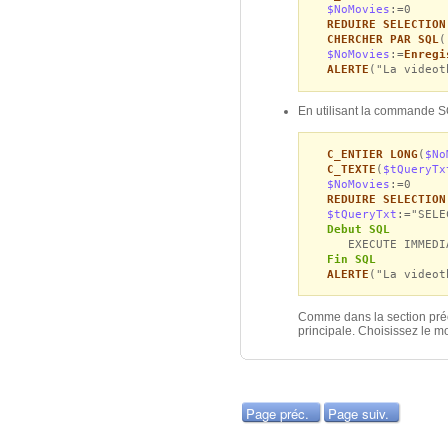
$NoMovies
:=0
REDUIRE SELECTION
CHERCHER PAR SQL
(
$NoMovies
:=
Enregi
ALERTE
("La videot
En utilisant la commande
C_ENTIER LONG
(
$No
C_TEXTE
(
$tQueryTx
$NoMovies
:=0
REDUIRE SELECTION
$tQueryTxt
:="SELE
Debut SQL
EXECUTE IMMEDIAT
Fin SQL
ALERTE
("La videot
Comme dans la section préc
principale. Choisissez le m
Page préc.
Page suiv.