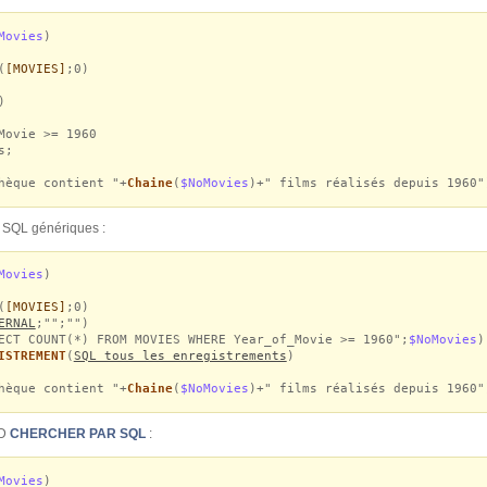
Movies
)
(
[MOVIES]
;0)
)
ovie >= 1960
s;
hèque contient "+
Chaine
(
$NoMovies
)+" films réalisés depuis 1960"
 SQL génériques :
Movies
)
(
[MOVIES]
;0)
ERNAL
;"";"")
ECT COUNT(*) FROM MOVIES WHERE Year_of_Movie >= 1960";
$NoMovies
)
ISTREMENT
(
SQL tous les enregistrements
)
hèque contient "+
Chaine
(
$NoMovies
)+" films réalisés depuis 1960"
4D
CHERCHER PAR SQL
:
Movies
)