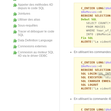
Appeler des méthodes 4D
depuis le code SQL
C_ENTIER LONG
(
$No
$NoMovies
:=0
Jointures
REDUIRE SELECTION
Debut SQL
Utiliser des alias
SELECT COUNT(*
Sous-requêtes
FROM MOVIES
WHERE Year_of_M
Tracer et déboguer le code
INTO :$NoMovie
SQL
Fin SQL
Data Definition Language
ALERTE
("La videot
Connexions externes
En utilisant les commandes
Connexion au moteur SQL
4D via le driver ODBC
C_ENTIER LONG
(
$No
$NoMovies
:=0
REDUIRE SELECTION
SQL LOGIN
(
SQL_INT
SQL EXECUTER
("SEL
SQL CHARGER ENREG
SQL LOGOUT
ALERTE
("La videot
En utilisant la commande 
C_ENTIER LONG
(
$No