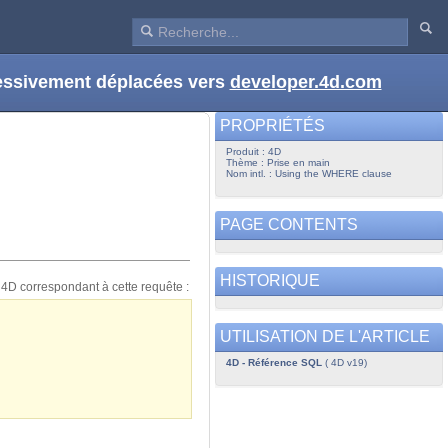
ressivement déplacées vers
developer.4d.com
PROPRIÉTÉS
Produit : 4D
Thème : Prise en main
Nom intl. : Using the WHERE clause
PAGE CONTENTS
HISTORIQUE
 4D correspondant à cette requête :
UTILISATION DE L'ARTICLE
4D - Référence SQL
( 4D v19)