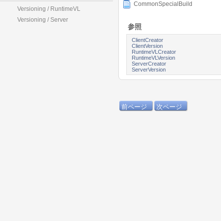
CommonSpecialBuild
Versioning / RuntimeVL
Versioning / Server
参照
ClientCreator
ClientVersion
RuntimeVLCreator
RuntimeVLVersion
ServerCreator
ServerVersion
前ページ
次ページ