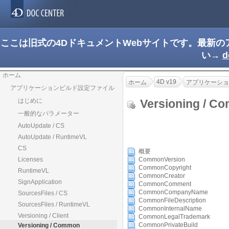
ここは旧式の4DドキュメントWebサイトです。最新
い→
d
ホーム
4D v19
ホーム
アプリケーショ
アプリケーションビルド設定ファイル
Versioning / 
はじめに
一般的なパラメーター
AutoUpdate / CS
AutoUpdate / RuntimeVL
CS
概要
Licenses
CommonVersion
CommonCopyright
RuntimeVL
CommonCreator
SignApplication
CommonComment
CommonCompanyName
SourcesFiles / CS
CommonFileDescription
SourcesFiles / RuntimeVL
CommonInternalName
Versioning / Client
CommonLegalTrademark
CommonPrivateBuild
Versioning / Common