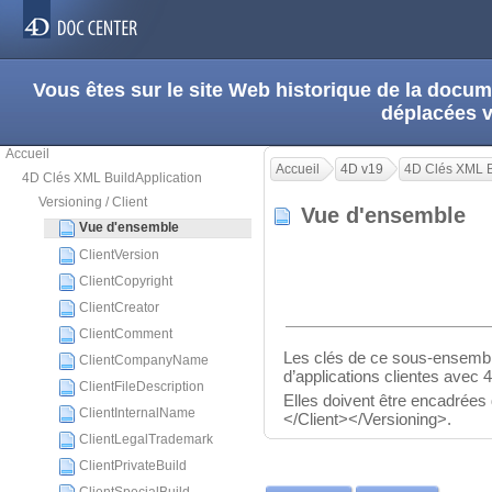
Vous êtes sur le site Web historique de la doc
déplacées 
Accueil
Accueil
4D v19
4D Clés XML B
4D Clés XML BuildApplication
Versioning / Client
Vue d'ensemble
Vue d'ensemble
ClientVersion
ClientCopyright
ClientCreator
ClientComment
Les clés de ce sous-ensembl
ClientCompanyName
d’applications clientes avec
ClientFileDescription
Elles doivent être encadrées
ClientInternalName
</Client></Versioning>.
ClientLegalTrademark
ClientPrivateBuild