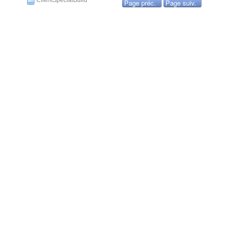
ClientSpecialBuild
Page préc.
Page suiv.