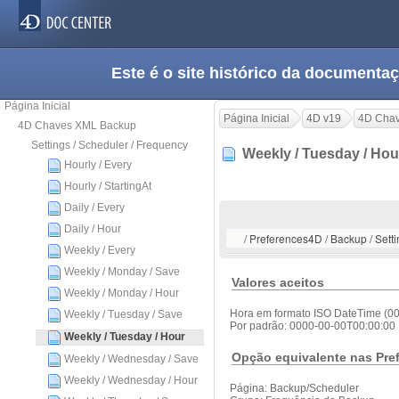
Este é o site histórico da documen
Página Inicial
Página Inicial
4D v19
4D Cha
4D Chaves XML Backup
Settings / Scheduler / Frequency
Weekly / Tuesday / Ho
Hourly / Every
Hourly / StartingAt
Daily / Every
Daily / Hour
/ Preferences4D / Backup / Sett
Weekly / Every
Weekly / Monday / Save
Valores aceitos
Weekly / Monday / Hour
Hora em formato ISO DateTime (0
Weekly / Tuesday / Save
Por padrão: 0000-00-00T00:00:00
Weekly / Tuesday / Hour
Opção equivalente nas Pre
Weekly / Wednesday / Save
Weekly / Wednesday / Hour
Página: Backup/Scheduler