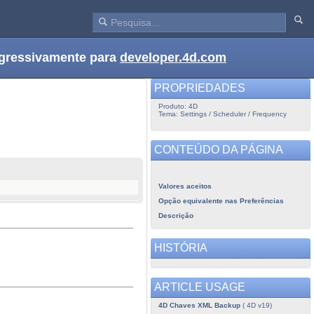
ogressivamente para
developer.4d.com
PROPRIEDADES
Produto: 4D
Tema: Settings / Scheduler / Frequency
CONTEÚDO DA PÁGINA
Valores aceitos
Opção equivalente nas Preferências
Descrição
HISTÓRIA
ARTICLE USAGE
4D Chaves XML Backup
( 4D v19)