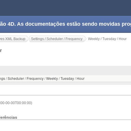
tação 4D. As documentações estão sendo movidas pr
ves XML Backup
Settings / Scheduler / Frequency
Weekly / Tuesday / Hour
ur
ings / Scheduler / Frequency / Weekly / Tuesday / Hour
000-00-00T00:00:00)
ferências