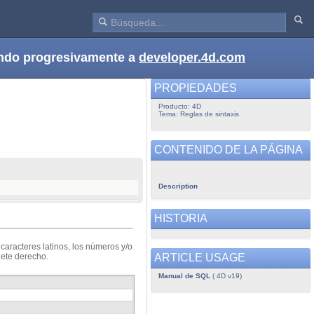
dando progresivamente a
developer.4d.com
PROPIEDADES
Producto: 4D
Tema: Reglas de sintaxis
CONTENIDO DE LA PÁGINA
Description
HISTORIA
aracteres latinos, los números y/o
ARTICLE USAGE
hete derecho.
Manual de SQL
( 4D v19)