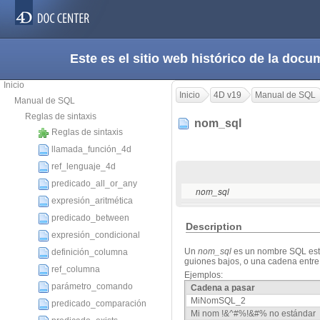
Este es el sitio web histórico de la do
Inicio
Inicio
4D v19
Manual de SQL
Manual de SQL
Reglas de sintaxis
nom_sql
Reglas de sintaxis
llamada_función_4d
ref_lenguaje_4d
predicado_all_or_any
nom_sql
expresión_aritmética
predicado_between
Description
expresión_condicional
Un
nom_sql
es un nombre SQL están
definición_columna
guiones bajos, o una cadena entre
ref_columna
Ejemplos:
parámetro_comando
Cadena a pasar
MiNomSQL_2
predicado_comparación
Mi nom !&^#%!&#% no estándar