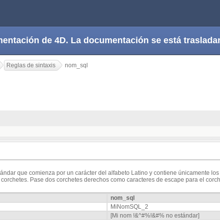
cumentación de 4D. La documentación se está trasla
Reglas de sintaxis
nom_sql
dar que comienza por un carácter del alfabeto Latino y contiene únicamente los c
 corchetes. Pase dos corchetes derechos como caracteres de escape para el corc
nom_sql
MiNomSQL_2
[Mi nom !&^#%!&#% no estándar]