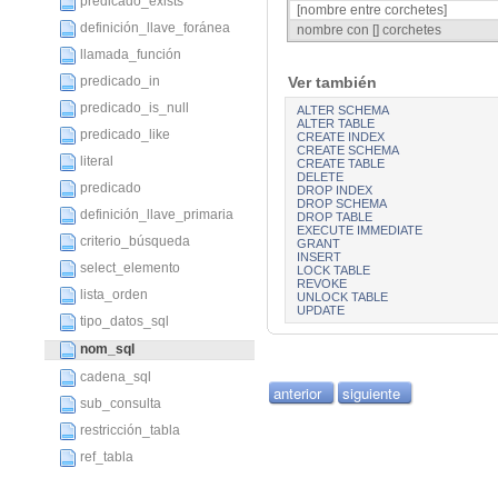
predicado_exists
[nombre entre corchetes]
definición_llave_foránea
nombre con [] corchetes
llamada_función
predicado_in
Ver también
predicado_is_null
ALTER SCHEMA
ALTER TABLE
predicado_like
CREATE INDEX
CREATE SCHEMA
literal
CREATE TABLE
DELETE
predicado
DROP INDEX
DROP SCHEMA
definición_llave_primaria
DROP TABLE
EXECUTE IMMEDIATE
criterio_búsqueda
GRANT
INSERT
select_elemento
LOCK TABLE
REVOKE
lista_orden
UNLOCK TABLE
UPDATE
tipo_datos_sql
nom_sql
cadena_sql
anterior
siguiente
sub_consulta
restricción_tabla
ref_tabla