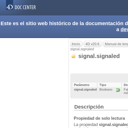
Este es el sitio web histórico de la documentación
a
de
Inicio
4D v20.6
Manual de len
signal.signaled
signal.signaled
Parámetro
Tipo
De
signal.signaled
Booleano
Fal
mét
Descripción
Propiedad de solo lectura
La propiedad
signal.signale