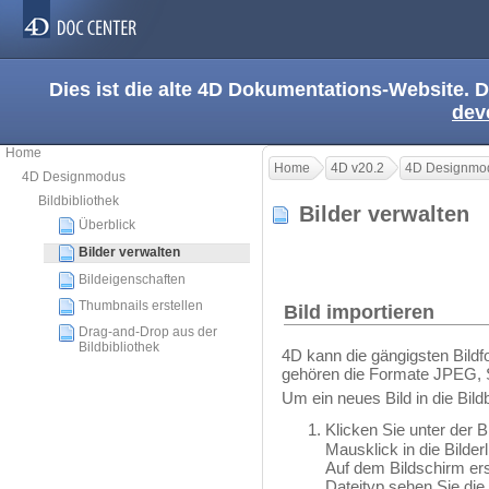
Dies ist die alte 4D Dokumentations-Website. D
dev
Home
Home
4D v20.2
4D Designmo
4D Designmodus
Bildbibliothek
Bilder verwalten
Überblick
Bilder verwalten
Bildeigenschaften
Thumbnails erstellen
Bild importieren
Drag-and-Drop aus der
Bildbibliothek
4D kann die gängigsten Bild
gehören die Formate JPEG,
Um ein neues Bild in die Bildb
Klicken Sie unter der B
Mausklick in die Bilder
Auf dem Bildschirm ers
Dateityp sehen Sie die