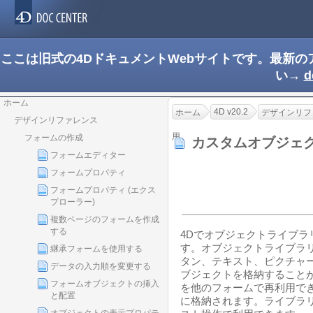
ここは旧式の4DドキュメントWebサイトです。最新
い→
d
ホーム
4D v20.2
ホーム
デザインリフ
デザインリファレンス
用
フォームの作成
カスタムオブジェ
フォームエディター
フォームプロパティ
フォームプロパティ (エクス
プローラー)
複数ページのフォームを作成
する
4Dでオブジェクトライブ
す。オブジェクトライブラリ
継承フォームを使用する
タン、テキスト、ピクチャー
データの入力順を変更する
ブジェクトを格納すること
フォームオブジェクトの挿入
を他のフォームで再利用で
と配置
に格納されます。ライブラ