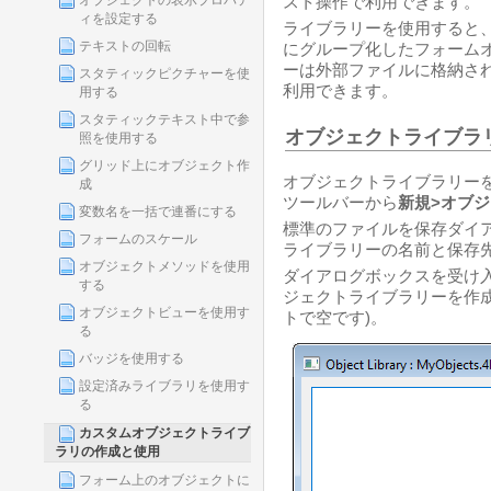
オブジェクトの表示プロパテ
スト操作で利用できます。
ィを設定する
ライブラリーを使用すると
テキストの回転
にグループ化したフォーム
ーは外部ファイルに格納さ
スタティックピクチャーを使
利用できます。
用する
スタティックテキスト中で参
オブジェクトライブラ
照を使用する
グリッド上にオブジェクト作
オブジェクトライブラリー
成
ツールバーから
新規>オブジ
変数名を一括で連番にする
標準のファイルを保存ダイ
フォームのスケール
ライブラリーの名前と保存
オブジェクトメソッドを使用
ダイアログボックスを受け
する
ジェクトライブラリーを作成
オブジェクトビューを使用す
トで空です)。
る
バッジを使用する
設定済みライブラリを使用す
る
カスタムオブジェクトライブ
ラリの作成と使用
フォーム上のオブジェクトに