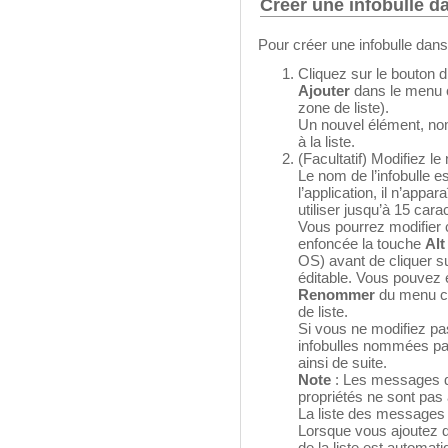
Créer une infobulle da
Pour créer une infobulle dans l
Cliquez sur le bouton d
Ajouter
dans le menu co
zone de liste).
Un nouvel élément, no
à la liste.
(Facultatif) Modifiez le 
Le nom de l’infobulle es
l’application, il n’appar
utiliser jusqu’à 15 cara
Vous pourrez modifier 
enfoncée la touche
Alt
OS) avant de cliquer sur
éditable. Vous pouvez 
Renommer
du menu co
de liste.
Si vous ne modifiez pa
infobulles nommées pa
ainsi de suite.
Note
: Les messages d’
propriétés ne sont pas a
La liste des messages 
Lorsque vous ajoutez 
de la liste est automa