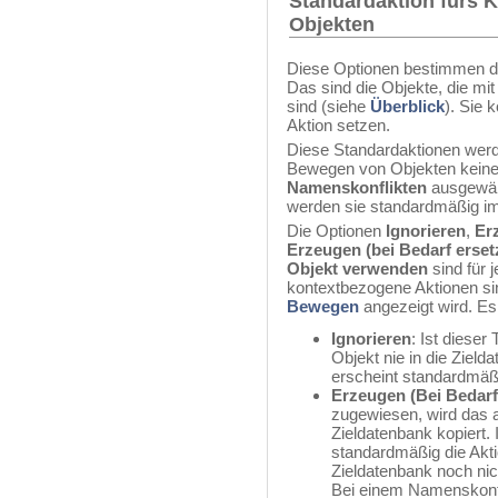
Standardaktion fürs 
Objekten
Diese Optionen bestimmen d
Das sind die Objekte, die m
sind (siehe
Überblick
). Sie 
Aktion setzen.
Diese Standardaktionen wer
Bewegen von Objekten keine 
Namenskonflikten
ausgewähl
werden sie standardmäßig i
Die Optionen
Ignorieren
,
Er
Erzeugen (bei Bedarf erset
Objekt verwenden
sind für 
kontextbezogene Aktionen si
Bewegen
angezeigt wird. Es
Ignorieren
: Ist diese
Objekt nie in die Zield
erscheint standardmäß
Erzeugen (Bei Bedar
zugewiesen, wird das 
Zieldatenbank kopiert.
standardmäßig die Akt
Zieldatenbank noch nich
Bei einem Namenskonfli