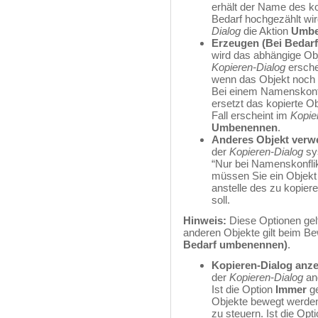
erhält der Name des ko
Bedarf hochgezählt wir
Dialog
die Aktion
Umbe
Erzeugen (Bei Bedarf
wird das abhängige Obj
Kopieren-Dialog
ersche
wenn das Objekt noch ni
Bei einem Namenskonfli
ersetzt das kopierte O
Fall erscheint im
Kopie
Umbenennen
.
Anderes Objekt ver
der
Kopieren-Dialog
sys
“Nur bei Namenskonfli
müssen Sie ein Objekt
anstelle des zu kopie
soll.
Hinweis:
Diese Optionen gelt
anderen Objekte gilt beim B
Bedarf umbenennen)
.
Kopieren-Dialog anz
der
Kopieren-Dialog
ang
Ist die Option
Immer
ge
Objekte bewegt werden
zu steuern. Ist die Opt