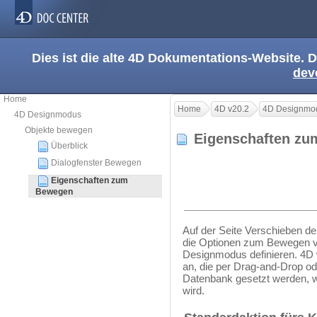
Dies ist die alte 4D Dokumentations-Website. D
dev
Home
Home
4D v20.2
4D Designmo
4D Designmodus
Objekte bewegen
Eigenschaften z
Überblick
Dialogfenster Bewegen
Eigenschaften zum
Bewegen
Auf der Seite Verschieben d
die Optionen zum Bewegen v
Designmodus definieren. 4D 
an, die per Drag-and-Drop od
Datenbank gesetzt werden, w
wird.